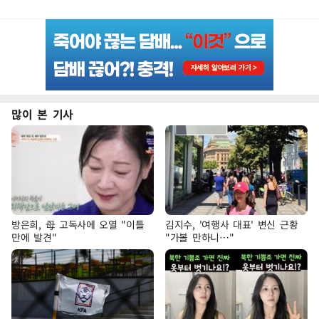
많이 본 기사
방은희, 母 고독사에 오열 "이틀
김지수, '여행사 대표' 변신 근황
만에 발견"
"가볼 만하니…"