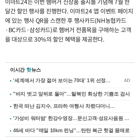
이마트24는 이번 햄버거 신상품 출시를 기념해 7월 한
달간 할인 행사를 진행한다. 이마트24 앱 이벤트 페이지
에 있는 행사 QR을 스캔한 후 행사카드(NH농협카드
·BC카드·삼성카드)로 햄버거 전품목을 구매하는 고객
을 대상으로 30%의 할인 혜택을 제공한다.
이시간
핫
뉴스
"바지 벗고 앞뒤로 돌아"…탈북민 회상한 기쁨조 검사
한국 떠난 김지수, 프라하 여행사 차렸다더니…
'가성비 워터밤' 한강수영장…문신고객·성묘사음원 민원
46세 바다 "매일 10km 런닝"…탄탄 복근 핫걸 몸매로