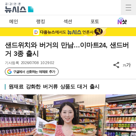
메인
랭킹
섹션
포토
샌드위치와 버거의 만남…이마트24, 샌드버
거 3종 출시
기사등록
2026/07/08 10:29:02
가
가
구글에서 선호하는 매체로 추가
원재료 강화한 버거류 상품도 대거 출시