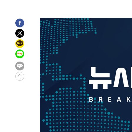
5시간 전 >
남자 농구, 나고야 아시안게임서 '홈팀' 일본과 한일전
5시간 전 >
여수 오동도 해상서 모터보트 전복…1명 사망·1명 실종
6시간 전 >
극한폭염 한풀 꺾이지만…'낮 최고 35도' 무더위, 열대야 계
날씨]
7시간 전 >
축구협회 "압수수색·성접대 논란 사과…쇄신의 기회로 삼겠
7시간 전 >
[속보]'압수수색·성접대 논란' 축구협회 "실망과 걱정 안겨드
10시간 전 >
'최고 37도' 폭염 지속…강원동해안 최대 150㎜ 비
12시간 전 >
[속보]뉴욕증시 상승 마감…S&P 0.6% 나스닥 1.3%↑
-13825초 전 >
이란 "호르무즈 재개방 합의 근접…美 배상 선행돼야"
-4872초 전 >
[속보]與최고위원 제주·인천 순회경선…박선원·최민희·
민수·김용 순
-4825초 전 >
[속보]김민석, 與 전대 당원투표 누적 득표율 45.42%로 
래 44.56%
-4107초 전 >
[속보]與 대표 경선 제주·인천 당원투표…金 47.75%·鄭 4
宋 10.17%
-3641초 전 >
이강인 "아틀레티코 이적 기뻐…등번호 7번 의미보단 팀 위
-3576초 전 >
[속보]與 당대표 경선, 제주·인천 권리당원 투표 김민석 승
44분 전 >
낮 최고 35도 '무더위'…동해안 시간당 30㎜ '강한 비'[내일날
56분 전 >
[속보]이강인 "감독님이 원하는 마음 느꼈고, 많은 트로피 원
코 이적"
59분 전 >
수도권 40도 육박 '펄펄'…동해안 일부 지역엔 호의주의보