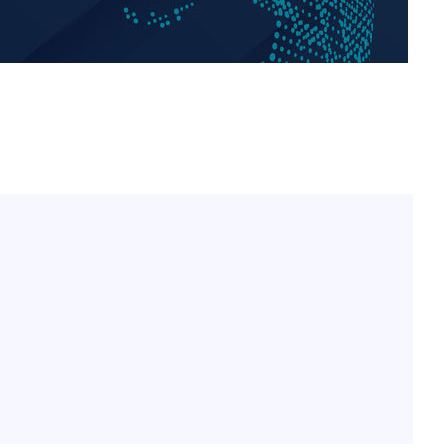
김희철, 거꾸로 걸린 광복
1
태극기 현수막에 "X돌았네
"손 떨림 포착"…카라 한
2
팬들 '걱정'
용산어린이정원 앞 즐비한 
3
차가원 "○○○ 까면 주변
4
속[다음주
미반환 속 녹취 폭로 파장
다"
유혜정, 자궁적출 수술 고
려 죄송"
5
것이…"
[속보]이강인 "감독님이 
6
많은 트로피 원해 아틀레티
[속보]김민석, 與 전대 
7
45.42%로 1위… 정청래 