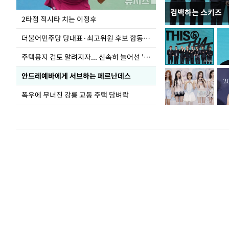
컴백하는 스키즈
이번주 국회에는 무
2타점 적시타 치는 이정후
더불어민주당 당대표·최고위원 후보 합동연설회
주택용지 검토 알려지자... 신속히 늘어선 '근조화환'
안드레예바에게 서브하는 페르난데스
폭우에 무너진 강릉 교동 주택 담벼락