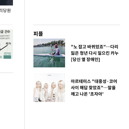
권리당원
무더위 잊는 도심형 여름 축제 '2026 서울 바캉스
용산어린이정원 앞
페스티벌'
피플
"노 잡고 바뀌었죠"…다리
잃은 청년 다시 일으킨 카누
[당신 옆 장애인]
아르테미스 "대중성·코어
사이 해답 찾았죠"…알을
깨고 나온 '초자아'