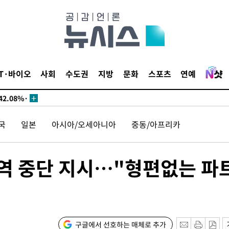
서미화·한
IT·바이오
사회
수도권
지방
문화
스포츠
연예
1위… 정청
2.08%·
해 뛸 것"
국
일본
아시아/오세아니아
중동/아프리카
리
씨]
해 아틀레티
무역 중단 지시…"형편없는 파
구글에서 선호하는 매체로 추가