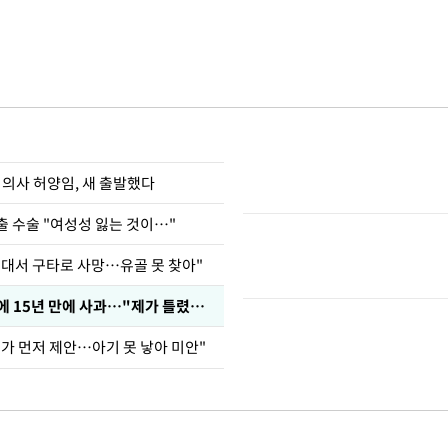
 의사 허양임, 새 출발했다
출 수술 "여성성 잃는 것이…"
군대서 구타로 사망…유골 못 찾아"
표창원, 남규리에 15년 만에 사과…"제가 틀렸습니다"
내가 먼저 제안…아기 못 낳아 미안"