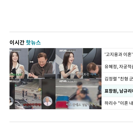
이시간
핫뉴스
'고지용과 이혼'
유혜정, 자궁적
김정렬 "친형 
하리수 "이혼 