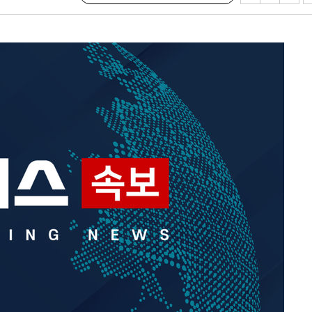
속[다음주
다"
려 죄송"
서미화·한
1위… 정청
2.08%·
해 뛸 것"
리
씨]
해 아틀레티