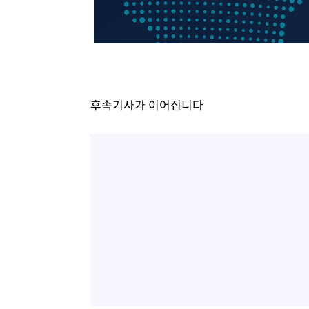
1시간 전 >
온열질환 사망자 3명 늘어…누적 환자 3000명 돌파
2시간 전 >
강릉에 시간당 81.4㎜ 물폭탄…도로 잠기고 담벼락 붕괴
4시간 전 >
백운산서 80년근 천종산삼 9뿌리 발견…감정가 1.3억원
4시간 전 >
선재도서 해루질 나섰다 실종 60대, 닷새 만에 숨진 채 발견
5시간 전 >
남자 농구, 나고야 아시안게임서 '홈팀' 일본과 한일전
후속기사가 이어집니다
5시간 전 >
여수 오동도 해상서 모터보트 전복…1명 사망·1명 실종
6시간 전 >
극한폭염 한풀 꺾이지만…'낮 최고 35도' 무더위, 열대야 계
날씨]
7시간 전 >
축구협회 "압수수색·성접대 논란 사과…쇄신의 기회로 삼겠
7시간 전 >
[속보]'압수수색·성접대 논란' 축구협회 "실망과 걱정 안겨드
10시간 전 >
'최고 37도' 폭염 지속…강원동해안 최대 150㎜ 비
12시간 전 >
[속보]뉴욕증시 상승 마감…S&P 0.6% 나스닥 1.3%↑