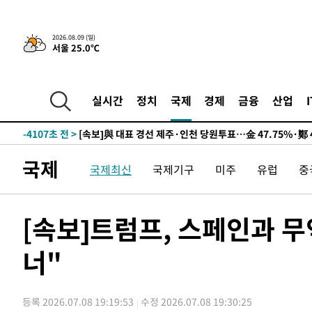
2026.08.09 (일)
서울 25.0℃
12시간 전 >
[속보]뉴욕증시 상승 마감…S&P 0.6% 나스닥 1.3%↑
-13825초 전 >
이란 "호르무즈 재개방 합의 근접…美 배상 선행돼야"
-4872초 전 >
[속보]與최고위원 제주·인천 순회경선…박선원·최민희·
실시간
정치
국제
경제
금융
산업
민수·김용 순
-4825초 전 >
[속보]김민석, 與 전대 당원투표 누적 득표율 45.42%로 
래 44.56%
-4107초 전 >
[속보]與 대표 경선 제주·인천 당원투표…金 47.75%·鄭 4
宋 10.17%
-3641초 전 >
이강인 "아틀레티코 이적 기뻐…등번호 7번 의미보단 팀 위
국제
국제최신
국제기구
미주
유럽
중
-3576초 전 >
[속보]與 당대표 경선, 제주·인천 권리당원 투표 김민석 승
44분 전 >
낮 최고 35도 '무더위'…동해안 시간당 30㎜ '강한 비'[내일날
56분 전 >
[속보]이강인 "감독님이 원하는 마음 느꼈고, 많은 트로피 원
[속보]트럼프, 스페인과 
코 이적"
59분 전 >
수도권 40도 육박 '펄펄'…동해안 일부 지역엔 호의주의보
너"
1시간 전 >
온열질환 사망자 3명 늘어…누적 환자 3000명 돌파
2시간 전 >
강릉에 시간당 81.4㎜ 물폭탄…도로 잠기고 담벼락 붕괴
4시간 전 >
백운산서 80년근 천종산삼 9뿌리 발견…감정가 1.3억원
등록 2026.07.08 19:19:53
수정 2026.07.08 19:30:25
4시간 전 >
선재도서 해루질 나섰다 실종 60대, 닷새 만에 숨진 채 발견