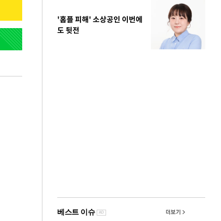
'홈플 피해' 소상공인 이번에
도 뒷전