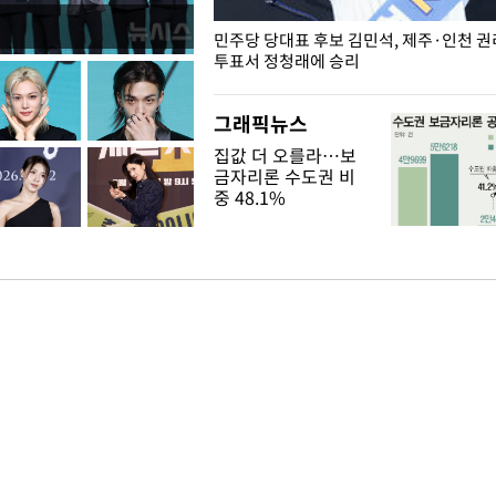
슨 일이? [뉴시스국회토pic]
민주당 당대표 후보 김민석, 제주·인천 
투표서 정청래에 승리
그래픽뉴스
집값 더 오를라…보
금자리론 수도권 비
중 48.1%