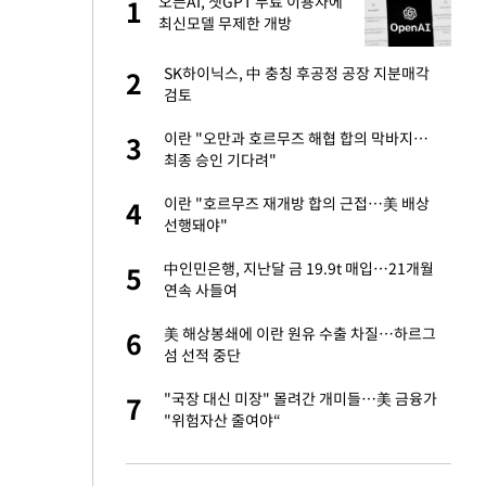
절
오픈AI, 챗GPT 무료 이용자에
1
1
"
최신모델 무제한 개방
승연, 건강 괜찮나
SK하이닉스, 中 충칭 후공정 공장 지분매각
2
2
검토
근조화환, 왜?
이란 "오만과 호르무즈 해협 합의 막바지…
3
3
최종 승인 기다려"
 다 죽어"…전세금
이란 "호르무즈 재개방 합의 근접…美 배상
4
4
선행돼야"
백 "여성성을 잃는
中인민은행, 지난달 금 19.9t 매입…21개월
5
5
연속 사들여
원하는 마음 느꼈고,
美 해상봉쇄에 이란 원유 수출 차질…하르그
6
6
코 이적"
섬 선적 중단
당원투표 누적 득표율
"국장 대신 미장" 몰려간 개미들…美 금융가
7
7
44.56%
"위험자산 줄여야“