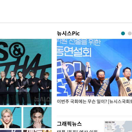
뉴시스Pic
폭력 피해자에 위로·사과…"국가
이번주 국회에는 무슨 일이? [뉴시스국회토
"
그래픽뉴스