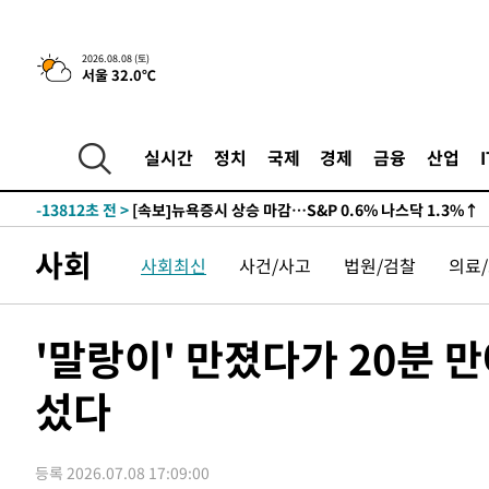
2026.08.08 (토)
서울 32.0℃
-13832초 전 >
[속보]뉴욕증시 상승 마감…S&P 0.6% 나스닥 1.3%↑
-32065초 전 >
[속보]'압수수색·성접대 논란' 축구협회 "실망과 걱정 
실시간
정치
국제
경제
금융
산업
송"
-20686초 전 >
'최고 37도' 폭염 지속…강원동해안 최대 150㎜ 비
-13812초 전 >
[속보]뉴욕증시 상승 마감…S&P 0.6% 나스닥 1.3%↑
-32085초 전 >
[속보]'압수수색·성접대 논란' 축구협회 "실망과 걱정 
사회
사회최신
사건/사고
법원/검찰
의료
송"
-20706초 전 >
'최고 37도' 폭염 지속…강원동해안 최대 150㎜ 비
-13832초 전 >
[속보]뉴욕증시 상승 마감…S&P 0.6% 나스닥 1.3%↑
'말랑이' 만졌다가 20분 
섰다
등록 2026.07.08 17:09:00