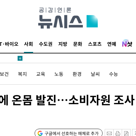
안겨드려 죄
IT·바이오
사회
수도권
지방
문화
스포츠
연예
안겨드려 죄
/보건
복지
교육
노동
환경
날씨
수능
만에 온몸 발진…소비자원 조사
구글에서 선호하는 매체로 추가