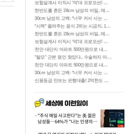
"주식 매일 사고판다"는 美 젊은
남성들…64%가 "나는 인생의
패배자“