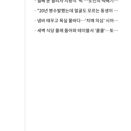
· 엘베 문 열리자 지팡이 '퍽'…노인의 택배기사 폭행 이유
· "20년 병수발했는데 얼굴도 모르는 동생이 유산 절반을"…배다른 형제 상속권 있을까
· 냄비 태우고 욕실 물바다…'치매 의심' 시어머니 검사 권유했다가 '날벼락'
· 새벽 식당 몰래 들어와 테이블서 '쿨쿨'…토사물 남기고 사라진 남성