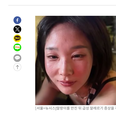
[서울=뉴시스]말랑이를 만진 뒤 급성 알레르기 증상을 겪