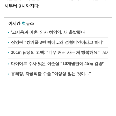
시부터 9시까지다.
이시간
핫
뉴스
'고지용과 이혼' 의사 허양임, 새 출발했다
장영란 "쌍커풀 3번 밖에…왜 성형미인이라고 하냐"
다이어트 주사 맞은 이순실 "10개월만에 45㎏ 감량"
유혜정, 자궁적출 수술 "여성성 잃는 것이…"