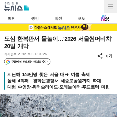
메인
랭킹
섹션
포토
도심 한복판서 물놀이…‘2026 서울썸머비치’
20일 개막
기사등록
2026/07/08 13:00:26
가
가
구글에서 선호하는 매체로 추가
지난해 146만명 찾은 서울 대표 여름 축제
올해 4회째…광화문광장서 세종로공원까지 확대
대형 수영장·워터슬라이드·모래놀이터·푸드트럭 마련