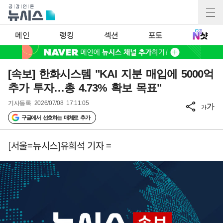
메인
랭킹
섹션
포토
[속보] 한화시스템 "KAI 지분 매입에 5000억
추가 투자…총 4.73% 확보 목표"
기사등록
2026/07/08 17:11:05
가
가
구글에서 선호하는 매체로 추가
[서울=뉴시스]유희석 기자 =