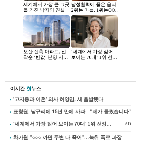
이시간
핫
뉴스
'고지용과 이혼' 의사 허양임, 새 출발했다
표창원, 남규리에 15년 만에 사과…"제가 틀렸습니다"
차가원 "○○○ 까면 주변 다 죽어"…녹취 폭로 파장