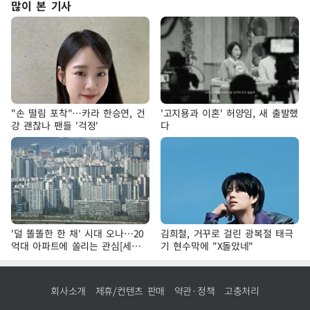
많이 본 기사
"손 떨림 포착"…카라 한승연, 건
'고지용과 이혼' 허양임, 새 출발했
강 괜찮나 팬들 '걱정'
다
'덜 똘똘한 한 채' 시대 오나…20
김희철, 거꾸로 걸린 광복절 태극
억대 아파트에 쏠리는 관심[세제
기 현수막에 "X돌았네"
개편, 그 이후②]
회사소개
제휴/컨텐츠 판매
약관·정책
고충처리