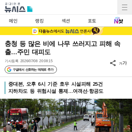
메인
랭킹
섹션
포토
충청 등 많은 비에 나무 쓰러지고 피해 속
출…주민 대피도
기사등록
2026/07/08 20:08:15
가
가
구글에서 선호하는 매체로 추가
중대본, 오후 6시 기준 호우 시설피해 25건
지하차도 등 위험시설 통제…여객선·항공도