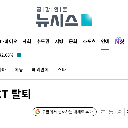
·서미화·
IT·바이오
사회
수도권
지방
문화
스포츠
연예
1위… 정
2.08%·
해 뛸 것"
라마
예능
해외연예
스타
리
일날씨]
원해 아틀
T 탈퇴
구글에서 선호하는 매체로 추가