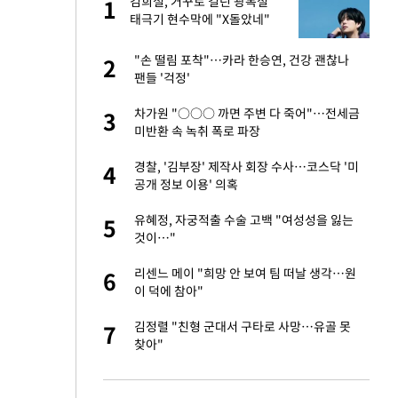
절
김희철, 거꾸로 걸린 광복절
1
1
"
태극기 현수막에 "X돌았네"
승연, 건강 괜찮나
"손 떨림 포착"…카라 한승연, 건강 괜찮나
2
2
팬들 '걱정'
 다 죽어"…전세금
차가원 "○○○ 까면 주변 다 죽어"…전세금
3
3
미반환 속 녹취 폭로 파장
근조화환, 왜?[뉴
경찰, '김부장' 제작사 회장 수사…코스닥 '미
4
4
공개 정보 이용' 의혹
대 의혹'…2002
유혜정, 자궁적출 수술 고백 "여성성을 잃는
5
5
것이…"
원하는 마음 느꼈고,
리센느 메이 "희망 안 보여 팀 떠날 생각…원
6
6
코 이적"
이 덕에 참아"
당원투표 누적 득표율
김정렬 "친형 군대서 구타로 사망…유골 못
7
7
44.56%
찾아"