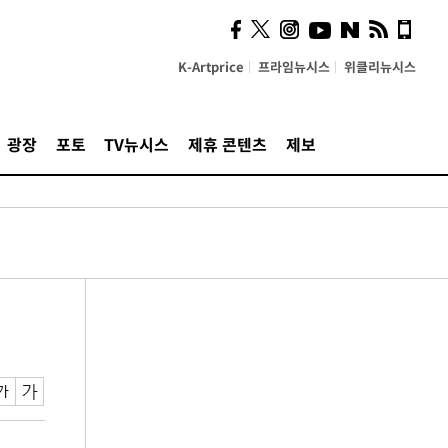
K-Artprice
프라임뉴시스
위클리뉴시스
광장
포토
TV뉴시스
제휴 콘텐츠
제보