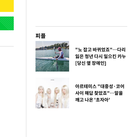
피플
"노 잡고 바뀌었죠"…다리
잃은 청년 다시 일으킨 카누
[당신 옆 장애인]
아르테미스 "대중성·코어
사이 해답 찾았죠"…알을
깨고 나온 '초자아'