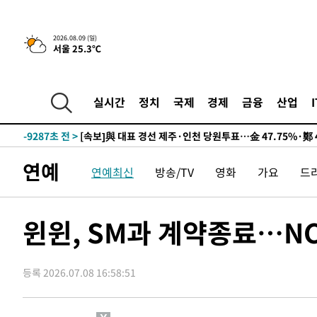
2026.08.09 (일)
서울 25.3℃
11시간 전 >
[속보]뉴욕증시 상승 마감…S&P 0.6% 나스닥 1.3%↑
-19005초 전 >
이란 "호르무즈 재개방 합의 근접…美 배상 선행돼야"
-10052초 전 >
[속보]與최고위원 제주·인천 순회경선…박선원·최민희
실시간
정치
국제
경제
금융
산업
한민수·김용 순
-10005초 전 >
[속보]김민석, 與 전대 당원투표 누적 득표율 45.42%로 
청래 44.56%
-9287초 전 >
[속보]與 대표 경선 제주·인천 당원투표…金 47.75%·鄭 4
宋 10.17%
-8821초 전 >
이강인 "아틀레티코 이적 기뻐…등번호 7번 의미보단 팀 위
연예
연예최신
방송/TV
영화
가요
드
-8756초 전 >
[속보]與 당대표 경선, 제주·인천 권리당원 투표 김민석 승
-2530초 전 >
낮 최고 35도 '무더위'…동해안 시간당 30㎜ '강한 비'[내
-1800초 전 >
[속보]이강인 "감독님이 원하는 마음 느꼈고, 많은 트로피 
윈윈, SM과 계약종료…NC
레티코 이적"
-1582초 전 >
수도권 40도 육박 '펄펄'…동해안 일부 지역엔 호의주의보
-551초 전 >
온열질환 사망자 3명 늘어…누적 환자 3000명 돌파
등록 2026.07.08 16:58:51
1시간 전 >
강릉에 시간당 81.4㎜ 물폭탄…도로 잠기고 담벼락 붕괴
2시간 전 >
백운산서 80년근 천종산삼 9뿌리 발견…감정가 1.3억원
3시간 전 >
선재도서 해루질 나섰다 실종 60대, 닷새 만에 숨진 채 발견