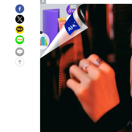
X
3시간 전 >
남자 농구, 나고야 아시안게임서 '홈팀' 일본과 한일전
4시간 전 >
여수 오동도 해상서 모터보트 전복…1명 사망·1명 실종
5시간 전 >
극한폭염 한풀 꺾이지만…'낮 최고 35도' 무더위, 열대야 계
날씨]
5시간 전 >
축구협회 "압수수색·성접대 논란 사과…쇄신의 기회로 삼겠
6시간 전 >
[속보]'압수수색·성접대 논란' 축구협회 "실망과 걱정 안겨드
9시간 전 >
'최고 37도' 폭염 지속…강원동해안 최대 150㎜ 비
11시간 전 >
[속보]뉴욕증시 상승 마감…S&P 0.6% 나스닥 1.3%↑
-19005초 전 >
이란 "호르무즈 재개방 합의 근접…美 배상 선행돼야"
-10052초 전 >
[속보]與최고위원 제주·인천 순회경선…박선원·최민희
한민수·김용 순
-10005초 전 >
[속보]김민석, 與 전대 당원투표 누적 득표율 45.42%로 
청래 44.56%
-9287초 전 >
[속보]與 대표 경선 제주·인천 당원투표…金 47.75%·鄭 4
宋 10.17%
-8821초 전 >
이강인 "아틀레티코 이적 기뻐…등번호 7번 의미보단 팀 위
-8756초 전 >
[속보]與 당대표 경선, 제주·인천 권리당원 투표 김민석 승
-2530초 전 >
낮 최고 35도 '무더위'…동해안 시간당 30㎜ '강한 비'[내
-1800초 전 >
[속보]이강인 "감독님이 원하는 마음 느꼈고, 많은 트로피 
레티코 이적"
-1582초 전 >
수도권 40도 육박 '펄펄'…동해안 일부 지역엔 호의주의보