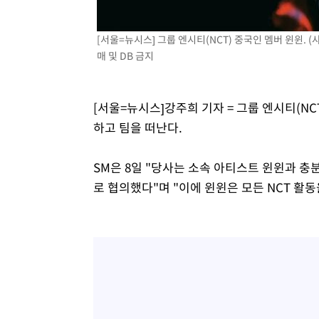
-551초 전 >
온열질환 사망자 3명 늘어…누적 환자 3000명 돌파
1시간 전 >
강릉에 시간당 81.4㎜ 물폭탄…도로 잠기고 담벼락 붕괴
[서울=뉴시스] 그룹 엔시티(NCT) 중국인 멤버 윈윈. (사
매 및 DB 금지
2시간 전 >
백운산서 80년근 천종산삼 9뿌리 발견…감정가 1.3억원
3시간 전 >
선재도서 해루질 나섰다 실종 60대, 닷새 만에 숨진 채 발견
3시간 전 >
남자 농구, 나고야 아시안게임서 '홈팀' 일본과 한일전
[서울=뉴시스]강주희 기자 = 그룹 엔시티(N
4시간 전 >
여수 오동도 해상서 모터보트 전복…1명 사망·1명 실종
하고 팀을 떠난다.
5시간 전 >
극한폭염 한풀 꺾이지만…'낮 최고 35도' 무더위, 열대야 계
날씨]
5시간 전 >
축구협회 "압수수색·성접대 논란 사과…쇄신의 기회로 삼겠
SM은 8일 "당사는 소속 아티스트 윈윈과 충
6시간 전 >
[속보]'압수수색·성접대 논란' 축구협회 "실망과 걱정 안겨드
로 협의했다"며 "이에 윈윈은 모든 NCT 활
9시간 전 >
'최고 37도' 폭염 지속…강원동해안 최대 150㎜ 비
11시간 전 >
[속보]뉴욕증시 상승 마감…S&P 0.6% 나스닥 1.3%↑