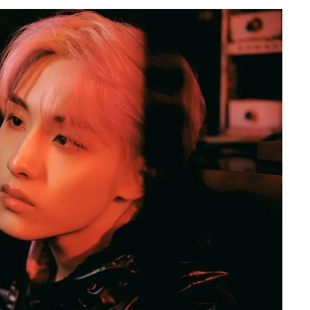
속[다음주
다"
려 죄송"
·서미화·
1위… 정
2.08%·
해 뛸 것"
리
일날씨]
원해 아틀