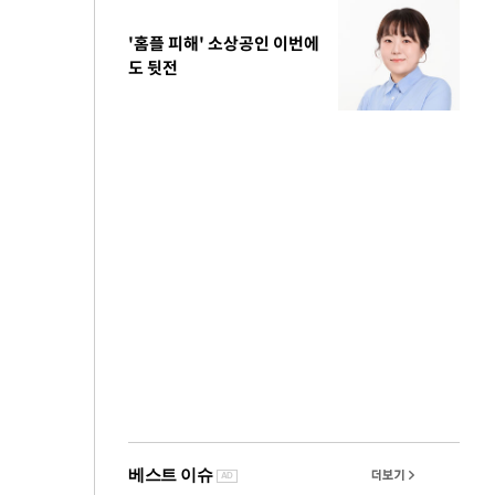
'홈플 피해' 소상공인 이번에
도 뒷전