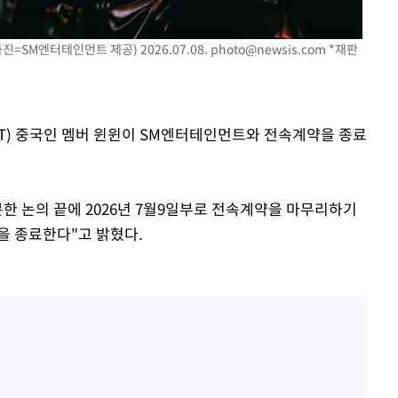
김희철, 거꾸로 걸린 광복
1
태극기 현수막에 "X돌았네
진=SM엔터테인먼트 제공) 2026.07.08.
photo@newsis.com
*재판
"손 떨림 포착"…카라 한
2
팬들 '걱정'
차가원 "○○○ 까면 주변
3
미반환 속 녹취 폭로 파장
CT) 중국인 멤버 윈윈이 SM엔터테인먼트와 전속계약을 종료
용산어린이정원 앞 즐비한 
4
속[다음주
시스Pic]
다"
분한 논의 끝에 2026년 7월9일부로 전속계약을 마무리하기
외신 주목한 '축구협회 성접
려 죄송"
5
동을 종료한다"고 밝혔다.
한일월드컵까지 소환
[속보]이강인 "감독님이 
6
많은 트로피 원해 아틀레티
[속보]김민석, 與 전대 
7
45.42%로 1위… 정청래 