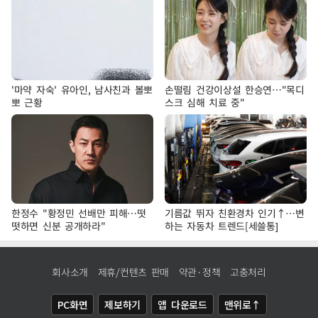
'마약 자숙' 유아인, 남사친과 볼뽀
손떨림 건강이상설 한승연…"목디
뽀 근황
스크 심해 치료 중"
한정수 "황정민 선배만 피해…떳
기름값 뛰자 친환경차 인기↑…변
떳하면 신분 공개하라"
하는 자동차 트렌드[세쓸통]
회사소개
제휴/컨텐츠 판매
약관·정책
고충처리
PC화면
제보하기
앱 다운로드
맨위로↑