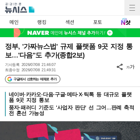
메인
랭킹
섹션
포토
정부, '가짜뉴스법' 규제 플랫폼 9곳 지정 통
보…'다음"도 추가(종합2보)
기사등록
2026/07/08 21:46:07
가
가
최종수정
2026/07/08 21:49:31
구글에서 선호하는 매체로 추가
네이버·카카오·다음·구글·메타·X·틱톡 등 대규모 플랫
폼 9곳 지정 통보
풍자·패러디 기준도 '사업자 판단' 선 그어…판례 축적
전 혼선 가능성