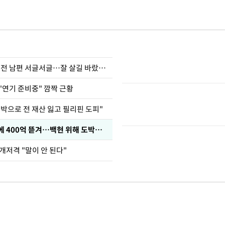
정보석 "황정음 전 남편 서글서글…잘 살길 바랐는데"
"연기 준비중" 깜짝 근황
도박으로 전 재산 잃고 필리핀 도피"
차가원 "MC몽에 400억 뜯겨…백현 위해 도박빚 갚아줘"
개저격 "말이 안 된다"