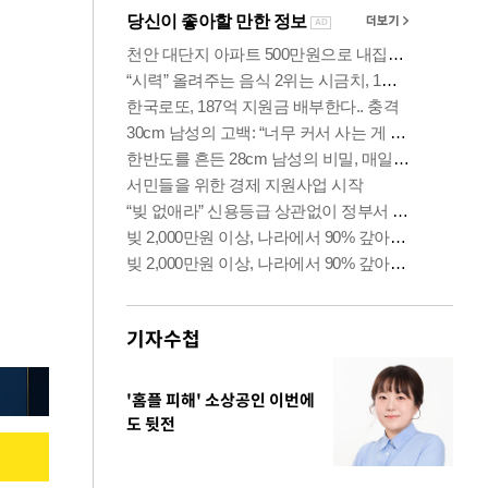
기자수첩
'홈플 피해' 소상공인 이번에
도 뒷전