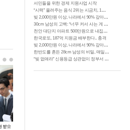
원 받으
정동영, 조현 '이상주의' 발언에 "이상이 있어야
장동혁 "李 대