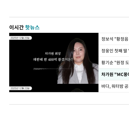
이시간
핫뉴스
정웅인 첫째 딸 
황기순 "원정 
바다, 워터밤 공