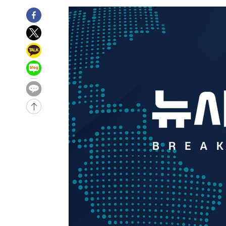
임 3년 인터뷰
1시간 전 >
[속보] "이란-오만, 호르무즈 해협 통행 항로 합의" 이란 외
-31083초 전 >
[속보]산업장관 "李정부, 원전 반대 안해…안정 전력 위
-29780초 전 >
[속보]경찰, '홍명보 선임 논란' 대한축구협회·축구회관 
색
-29167초 전 >
[속보]산업장관 "美무역법 제301조 과잉생산 결과 발표 8
상
-28960초 전 >
[속보]코스피 매도사이드카 발동…4%대 급락
-28232초 전 >
[속보]전남광주 초대 시민추천 부시장에 백승주·윤난실
-25793초 전 >
서울 열대야 15일째 지속…비공식 '초열대야' 30도 넘어
-24360초 전 >
[속보]코스닥, 2.15포인트(0.27%) 내린 797.44 출발
-24343초 전 >
[속보]코스피, 119.51포인트(1.81%) 내린 6478.75 개
-20790초 전 >
6월 경상수지 497.3억 달러…두 달 연속 사상 최대
-20741초 전 >
서울 낮 39도 '폭염중대경보'…40도 관측 가능성도
-18103초 전 >
미 워싱턴주 스포캔 시의 통제불능 3개 산불, 방화선 일부
-10276초 전 >
[속보] 호르무즈 해협 이란-오만 협상 기대속 뉴욕증시 혼
우 0.49%↑
-8631초 전 >
[속보] 이란 대통령 "지금 최고지도자와 소통하기가 매우 
임 3년 인터뷰
1시간 전 >
[속보] "이란-오만, 호르무즈 해협 통행 항로 합의" 이란 외