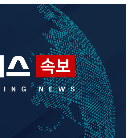
무부 대변인
해 불가피"
등 압수수
월 중 예
장
 구축
조 마감 다
어려워" 취
무부 대변인