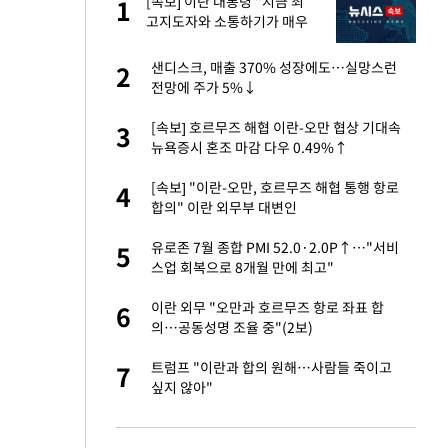
[속보] 이란 대통령 "지금 최
1
1
세
고지도자와 소통하기가 매우
어려워" 취임 3년 인터뷰
입힌다…AI 로봇 연
샌디스크, 매출 370% 성장에도…실망스런
2
2
전망에 주가 5%↓
대 올라…많이 걱정
[속보] 호르무즈 해협 이란-오만 협상 기대속
3
3
뉴욕증시 혼조 마감 다우 0.49%↑
 재산 잃고 필리핀
[속보] "이란-오만, 호르무즈 해협 통행 항로
4
4
합의" 이란 외무부 대변인
"짝짝이 눈 탈출"
유로존 7월 종합 PMI 52.0·2.0P↑…"서비
5
5
스업 회복으로 8개월 만에 최고"
사 안한 '무개념'
이란 외무 "오만과 호르무즈 항로 좌표 합
6
6
의…공동성명 조율 중"(2보)
 소환…韓 환율 안
트럼프 "이란과 합의 원해…사람들 죽이고
7
7
싶지 않아"