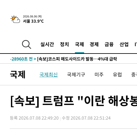
2026.08.06 (목)
서울 33.9℃
1시간 전 >
[속보] "이란-오만, 호르무즈 해협 통행 항로 합의" 이란 외
-31083초 전 >
[속보]산업장관 "李정부, 원전 반대 안해…안정 전력 위
-29780초 전 >
[속보]경찰, '홍명보 선임 논란' 대한축구협회·축구회관 
실시간
정치
국제
경제
금융
산업
색
-29167초 전 >
[속보]산업장관 "美무역법 제301조 과잉생산 결과 발표 8
상
-28960초 전 >
[속보]코스피 매도사이드카 발동…4%대 급락
-28232초 전 >
[속보]전남광주 초대 시민추천 부시장에 백승주·윤난실
국제
국제최신
국제기구
미주
유럽
중
-25793초 전 >
서울 열대야 15일째 지속…비공식 '초열대야' 30도 넘어
-24360초 전 >
[속보]코스닥, 2.15포인트(0.27%) 내린 797.44 출발
-24343초 전 >
[속보]코스피, 119.51포인트(1.81%) 내린 6478.75 개
[속보] 트럼프 "이란 해상
-20790초 전 >
6월 경상수지 497.3억 달러…두 달 연속 사상 최대
-20741초 전 >
서울 낮 39도 '폭염중대경보'…40도 관측 가능성도
등록 2026.07.08 22:49:20
수정 2026.07.08 22:51:24
-18103초 전 >
미 워싱턴주 스포캔 시의 통제불능 3개 산불, 방화선 일부
-10276초 전 >
[속보] 호르무즈 해협 이란-오만 협상 기대속 뉴욕증시 혼
우 0.49%↑
-8631초 전 >
[속보] 이란 대통령 "지금 최고지도자와 소통하기가 매우 