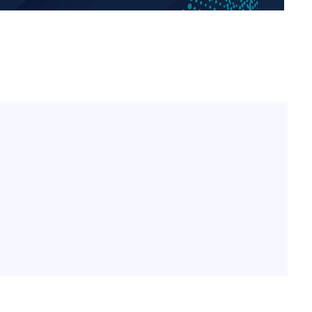
정웅인 첫째 딸, 연기자 지
1
망…또 배우 꿈꾸는 스타 2
정부, 전 산업에 'AI 옷' 
2
1000대 보급 추진
'첫 주연' 정준원 "심판
3
돼"
황기순 "원정 도박으로 전
4
도피"
최준희, 또 성형수술 예고 
5
브라이언, 눈 마주치고도 인
6
후배 폭로
美, 엔화 방어하며 원화도
7
정 '우군' 되나