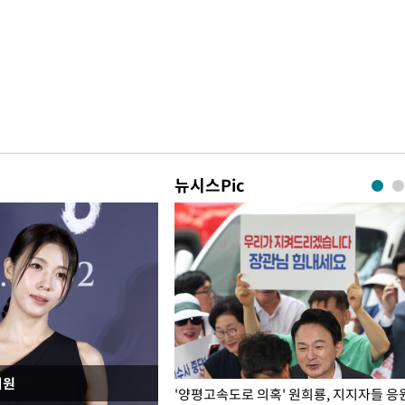
뉴시스Pic
지원
"수사·기소 분리 관련 대비책 최
'양평고속도로 의혹' 원희룡, 지지자들 응