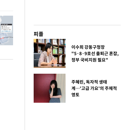
현실 바꿔"
하다"
피플
이수희 강동구청장
"5·8·9호선 출퇴근 혼잡,
정부 국비지원 필요"
주혜린, 독자적 생태
계…'고급 가요'의 주체적
영토