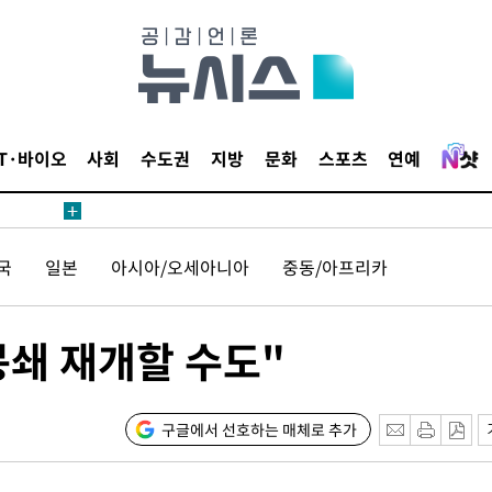
무부 대변인
해 불가피"
등 압수수
IT·바이오
사회
수도권
지방
문화
스포츠
연예
월 중 예
국
일본
아시아/오세아니아
중동/아프리카
장
봉쇄 재개할 수도"
 구축
구글에서 선호하는 매체로 추가
조 마감 다
어려워" 취