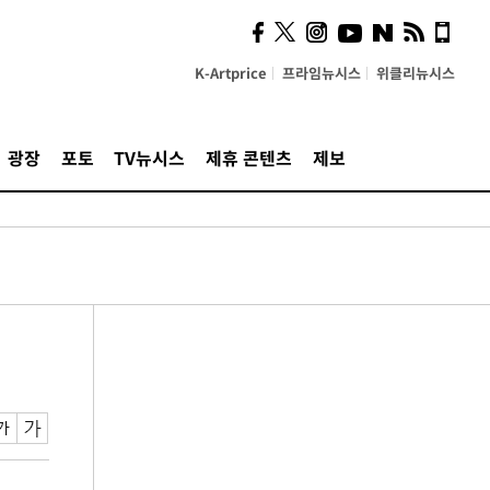
K-Artprice
프라임뉴시스
위클리뉴시스
광장
포토
TV뉴시스
제휴 콘텐츠
제보