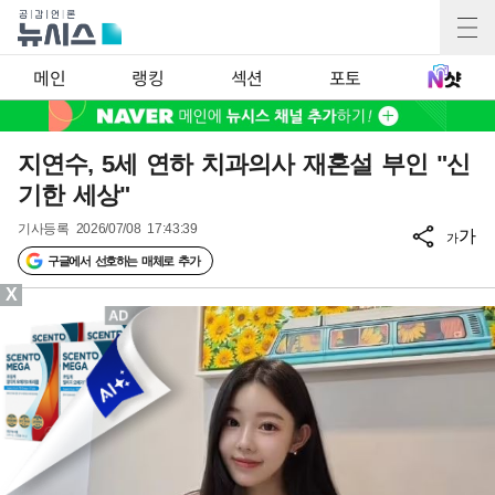
메인
랭킹
섹션
포토
지연수, 5세 연하 치과의사 재혼설 부인 "신
기한 세상"
기사등록
2026/07/08 17:43:39
가
가
구글에서 선호하는 매체로 추가
X