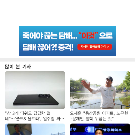
많이 본 기사
"창 3개 띄워도 답답함 없
오세훈 "용산공원 아파트, 노무현
네"…'폴드8 울트라', 일주일 써보
·문재인 철학 뒤집는 것"
니