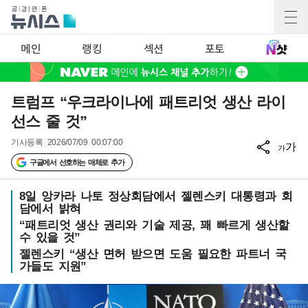
메인
랭킹
섹션
포토
트럼프 “우크라이나에 패트리엇 생산 라이
선스 줄 것”
기사등록
2026/07/09 00:07:00
가
가
구글에서 선호하는 매체로 추가
8일 앙카라 나토 정상회담에서 젤렌스키 대통령과 회
담에서 밝혀
“패트리엇 생산 권리와 기술 제공, 꽤 빠르게 생산할
수 있을 것”
젤렌스키 “생산 면허 받으면 도움 필요한 파트너 국
가들도 지원”