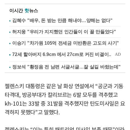
이시간
핫
뉴스
김혜수 "배우, 돈 받는 만큼 해내야…양해는 없다"
허지웅 "우리가 지지했던 인간들이 이 꼴 만들었다"
이승기 "차가원 105억 전세금 미반환은 고도의 사기"
정보석 "황정음 전 남편 서글서글…잘 살길 바랐는데"
젤렌스키 대통령은 같은 날 화상 연설에서 “공군과 기동
타격대, 방공부대가 칼리브르는 6발 모두를 격추했고
kh-101는 33발 중 31발을 격추했지만 탄도미사일은 요
격하지 못했다”고 말했다.
젤렌스키는 “이는 특히 패트리엇 미사일 부족 때문”이라