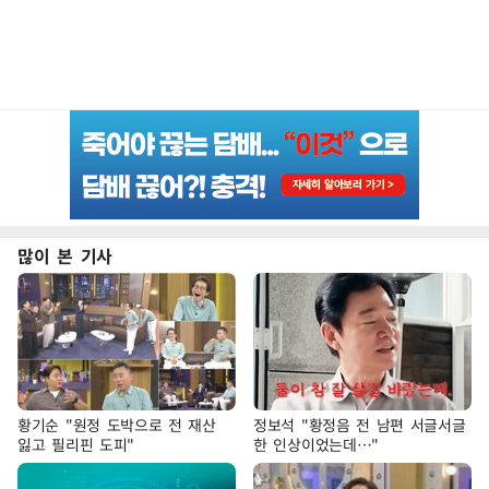
많이 본 기사
황기순 "원정 도박으로 전 재산
정보석 "황정음 전 남편 서글서글
잃고 필리핀 도피"
한 인상이었는데…"