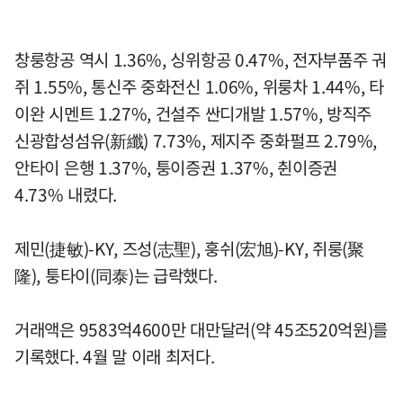
창룽항공 역시 1.36%, 싱위항공 0.47%, 전자부품주 궈
쥐 1.55%, 통신주 중화전신 1.06%, 위룽차 1.44%, 타
이완 시멘트 1.27%, 건설주 싼디개발 1.57%, 방직주
신광합성섬유(新纖) 7.73%, 제지주 중화펄프 2.79%,
안타이 은행 1.37%, 퉁이증권 1.37%, 췬이증권
4.73% 내렸다.
제민(捷敏)-KY, 즈성(志聖), 훙쉬(宏旭)-KY, 쥐룽(聚
隆), 퉁타이(同泰)는 급락했다.
거래액은 9583억4600만 대만달러(약 45조520억원)를
기록했다. 4월 말 이래 최저다.