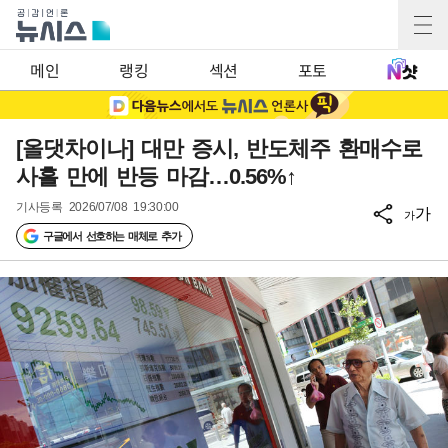
메인
랭킹
섹션
포토
[올댓차이나] 대만 증시, 반도체주 환매수로
사흘 만에 반등 마감…0.56%↑
기사등록
2026/07/08 19:30:00
가
가
구글에서 선호하는 매체로 추가