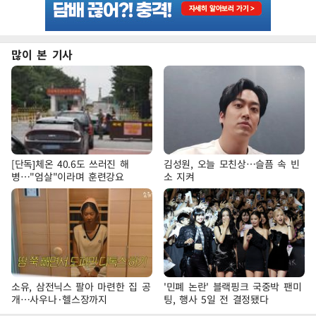
많이 본 기사
[단독]체온 40.6도 쓰러진 해
김성원, 오늘 모친상…슬픔 속 빈
병…"엄살"이라며 훈련강요
소 지켜
소유, 삼전닉스 팔아 마련한 집 공
'민폐 논란' 블랙핑크 국중박 팬미
개…사우나·헬스장까지
팅, 행사 5일 전 결정됐다