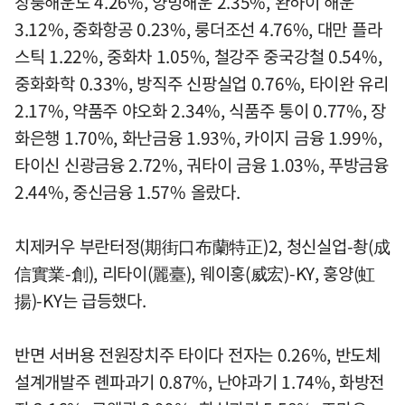
창룽해운도 4.26%, 양밍해운 2.35%, 완하이 해운
3.12%, 중화항공 0.23%, 룽더조선 4.76%, 대만 플라
스틱 1.22%, 중화차 1.05%, 철강주 중국강철 0.54%,
중화화학 0.33%, 방직주 신팡실업 0.76%, 타이완 유리
2.17%, 약품주 야오화 2.34%, 식품주 퉁이 0.77%, 장
화은행 1.70%, 화난금융 1.93%, 카이지 금융 1.99%,
타이신 신광금융 2.72%, 궈타이 금융 1.03%, 푸방금융
2.44%, 중신금융 1.57% 올랐다.
치제커우 부란터정(期街口布蘭特正)2, 청신실업-촹(成
信實業-創), 리타이(麗臺), 웨이훙(威宏)-KY, 훙양(虹
揚)-KY는 급등했다.
반면 서버용 전원장치주 타이다 전자는 0.26%, 반도체
설계개발주 롄파과기 0.87%, 난야과기 1.74%, 화방전