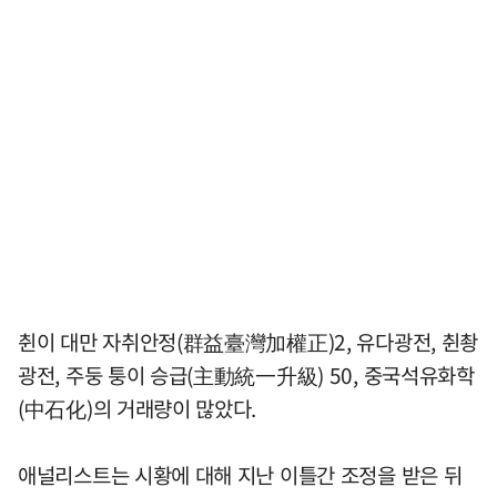
췬이 대만 자취안정(群益臺灣加權正)2, 유다광전, 췬촹
광전, 주둥 퉁이 승급(主動統一升級) 50, 중국석유화학
(中石化)의 거래량이 많았다.
애널리스트는 시황에 대해 지난 이틀간 조정을 받은 뒤