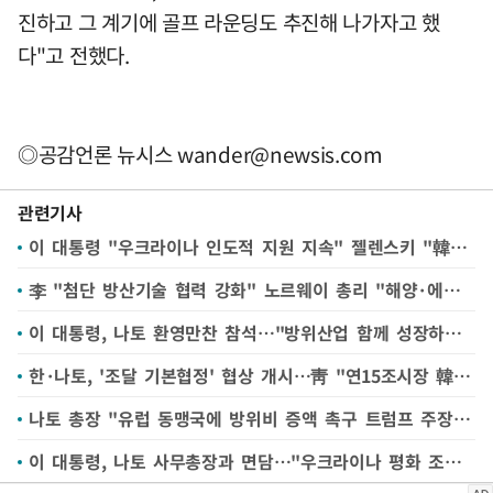
진하고 그 계기에 골프 라운딩도 추진해 나가자고 했
다"고 전했다.
◎공감언론 뉴시스
wander@newsis.com
관련기사
이 대통령 "우크라이나 인도적 지원 지속" 젤렌스키 "韓기업 참여 기대"
李 "첨단 방산기술 협력 강화" 노르웨이 총리 "해양·에너지 협력 확대"(종합)
이 대통령, 나토 환영만찬 참석…"방위산업 함께 성장하는 길 열어야"
한·나토, '조달 기본협정' 협상 개시…靑 "연15조시장 韓기업 참여 기반 마련"
나토 총장 "유럽 동맹국에 방위비 증액 촉구 트럼프 주장 옳았다"
이 대통령, 나토 사무총장과 면담…"우크라이나 평화 조속히 회복"(종합2보)