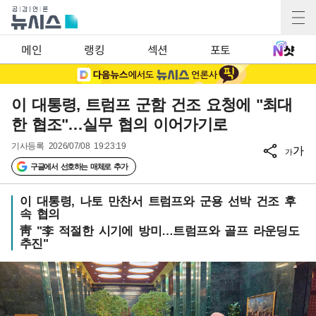
메인
랭킹
섹션
포토
이 대통령, 트럼프 군함 건조 요청에 "최대
한 협조"…실무 협의 이어가기로
기사등록
2026/07/08 19:23:19
가
가
구글에서 선호하는 매체로 추가
이 대통령, 나토 만찬서 트럼프와 군용 선박 건조 후
속 협의
靑 "李 적절한 시기에 방미…트럼프와 골프 라운딩도
추진"