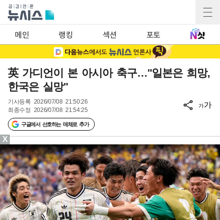
메인
랭킹
섹션
포토
英 가디언이 본 아시아 축구…"일본은 희망,
한국은 실망"
기사등록
2026/07/08 21:50:26
가
가
최종수정
2026/07/08 21:54:25
구글에서 선호하는 매체로 추가
X