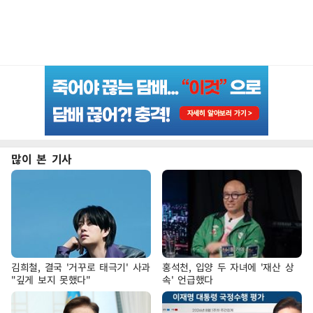
많이 본 기사
김희철, 결국 '거꾸로 태극기' 사과
홍석천, 입양 두 자녀에 '재산 상
"깊게 보지 못했다"
속' 언급했다