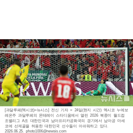
[과달루페(멕시코)=뉴시스] 전신 기자 = 24일(현지 시간) 멕시코 누에보
레온주 과달루페의 몬테레이 스타디움에서 열린 2026 북중미 월드컵
조별리그 A조 대한민국과 남아프리카공화국의 경기에서 남아공 마세
코에 선제골을 허용한 대한민국 선수들이 아쉬워하고 있다.
2026.06.25.
photo1006@newsis.com