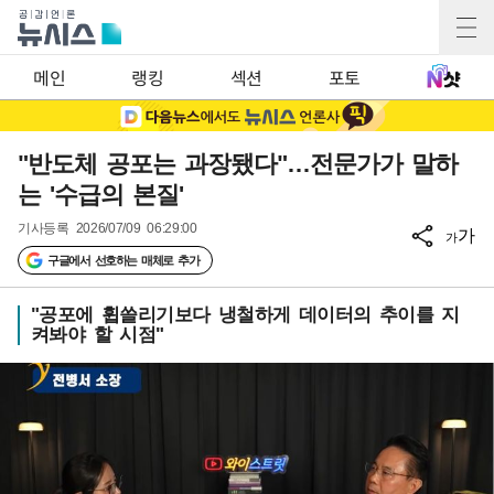
메인
랭킹
섹션
포토
"반도체 공포는 과장됐다"…전문가가 말하
는 '수급의 본질'
기사등록
2026/07/09 06:29:00
가
가
구글에서 선호하는 매체로 추가
"공포에 휩쓸리기보다 냉철하게 데이터의 추이를 지
켜봐야 할 시점"