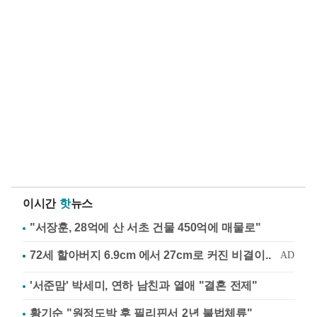
이시간
핫
뉴스
"서장훈, 28억에 산 서초 건물 450억에 매물로"
'서준맘' 박세미, 연하 남친과 열애 "결혼 전제"
황기순 "원정도박 후 필리핀서 2년 불법체류"