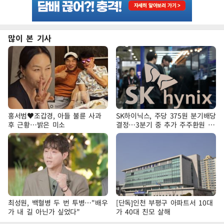
많이 본 기사
홍서범♥조갑경, 아들 불륜 사과
SK하이닉스, 주당 375원 분기배당
후 근황…밝은 미소
결정…3분기 중 추가 주주환원 발
표
최성원, 백혈병 두 번 투병…"배우
[단독]인천 부평구 아파트서 10대
가 내 길 아닌가 싶었다"
가 40대 친모 살해