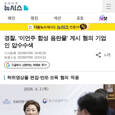
메인
랭킹
섹션
포토
경찰, '이언주 합성 음란물' 게시 혐의 기업
인 압수수색
기사등록
2026/07/08 19:46:28
가
가
최종수정
2026/07/08 19:54:24
구글에서 선호하는 매체로 추가
허위영상물 편집·반포·모욕 혐의 적용