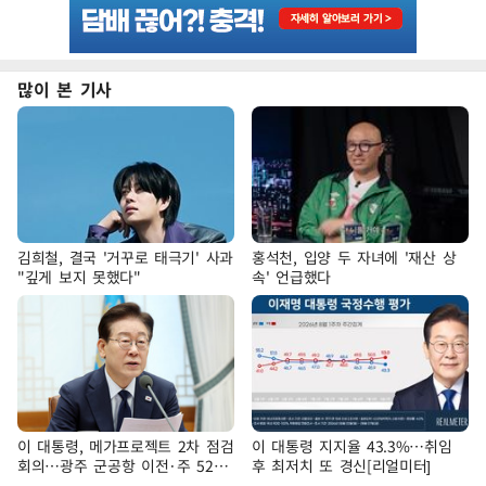
많이 본 기사
김희철, 결국 '거꾸로 태극기' 사과
홍석천, 입양 두 자녀에 '재산 상
"깊게 보지 못했다"
속' 언급했다
이 대통령, 메가프로젝트 2차 점검
이 대통령 지지율 43.3%…취임
회의…광주 군공항 이전·주 52시
후 최저치 또 경신[리얼미터]
간 예외 등 논의