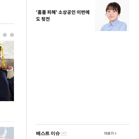
'홈플 피해' 소상공인 이번에
도 뒷전
사진으로 보는 일주일
이 대통령, 국
가 책임지고 치유