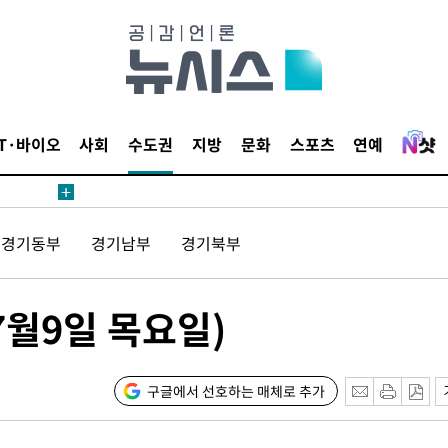
IT·바이오
사회
수도권
지방
문화
스포츠
연예
경기동부
경기남부
경기북부
7월9일 목요일)
구글에서 선호하는 매체로 추가