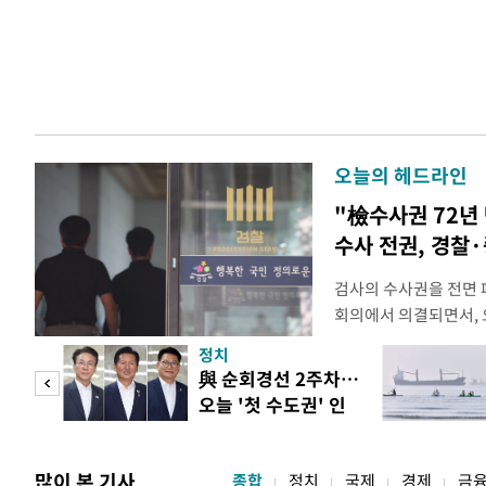
오늘의 헤드라인
"檢수사권 72년
수사 전권, 경찰
검사의 수사권을 전면
회의에서 의결되면서, 
전면 개편된다. 검사의
정치
사건부터 고소·고발 사
 두
與 순회경선 2주차…
일 법조계에 따르면 검
오늘 '첫 수도권' 인
를 사법경찰관으로 일
 정도
천 주목
정법률 공
많이 본 기사
종합
정치
국제
경제
금