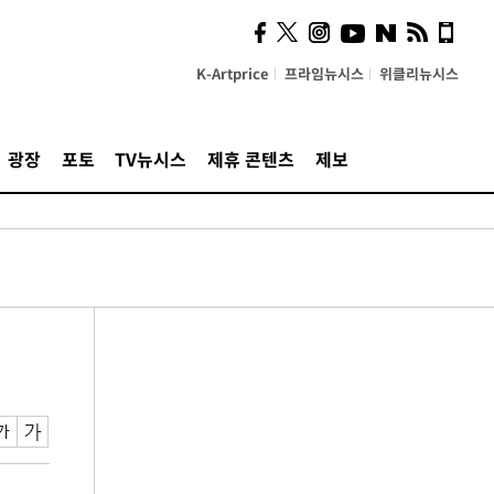
K-Artprice
프라임뉴시스
위클리뉴시스
광장
포토
TV뉴시스
제휴 콘텐츠
제보