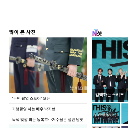
많이 본 사진
컴백하는 스키즈
홈플러스, 67개 
'무민 팝업 스토어' 오픈
기념촬영 하는 배우 박지현
녹색 빛깔 띄는 동복호…저수율은 절반 남짓