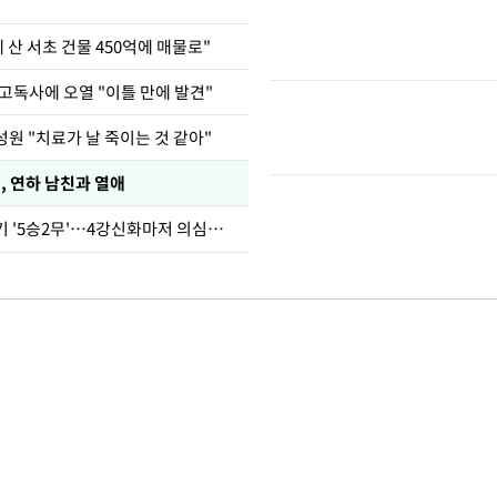
에 산 서초 건물 450억에 매물로"
고독사에 오열 "이틀 만에 발견"
원 "치료가 날 죽이는 것 같아"
, 연하 남친과 열애
심판 성접대 경기 '5승2무'…4강신화마저 의심받아