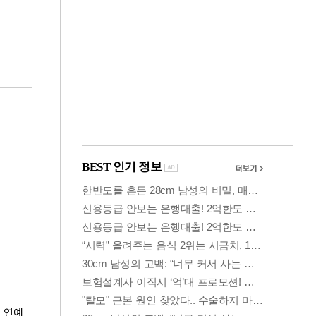
금융
두나무, 경찰청 '압수
찾
가상자산' 관리한다
연예