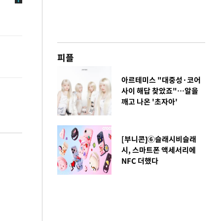
피플
아르테미스 "대중성·코어
사이 해답 찾았죠"…알을
깨고 나온 '초자아'
[부니콘]⑥슬래시비슬래
시, 스마트폰 액세서리에
NFC 더했다