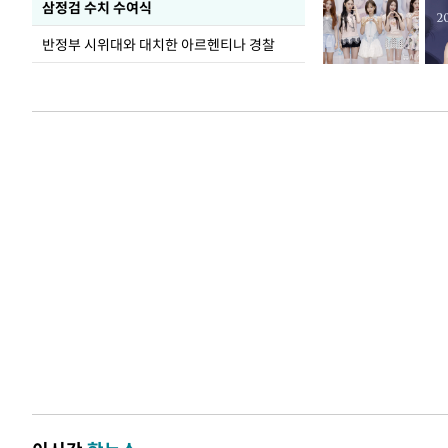
삼정검 수치 수여식
반정부 시위대와 대치한 아르헨티나 경찰