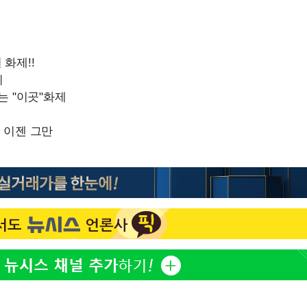
[단독]인천 부평구 아파트
1
10대가 40대 친모 살해
'서준맘' 박세미, 연하 남
2
생각도"
백혈병 재발 최성원 "치료
3
았다" 눈물
[속보]이 대통령 "부동산
4
매달리지 말고 과감히 실천
이 대통령, 6시간 부동산 
5
의…"기존 사고 방식에 매
히 실천"(종합)
[올댓차이나] 홍콩 증시, 
6
매수로 상승 마감…H주 0
이 대통령, 'ISA·주가누
7
질타하며 재검토 지시