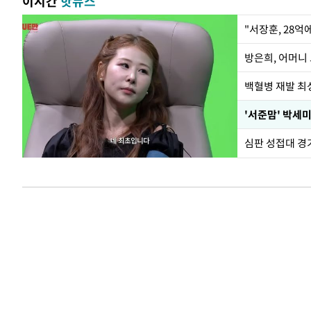
이시간
핫뉴스
"서장훈, 28억
방은희, 어머니 
백혈병 재발 최성
'서준맘' 박세미