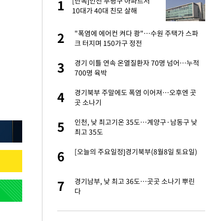
서
[단독]인천 부평구 아파트서
1
1
10대가 40대 친모 살해
자친구와 열애 "결혼
"폭염에 에어컨 켜다 쾅"…수원 주택가 스파
2
2
크 터지며 150가구 정전
가 날 죽이는 것 같
경기 이틀 연속 온열질환자 70명 넘어…누적
3
3
700명 육박
 공급 기존 사고방식
경기북부 주말에도 폭염 이어져…오후엔 곳
4
4
"
곳 소나기
회의서 공급 논
인천, 낮 최고기온 35도…계양구·남동구 낮
5
5
달리지 말고 과감
최고 35도
혼조 개장 후 자원주
[오늘의 주요일정]경기북부(8월8일 토요일)
6
6
.39%↑
르기 방지법' 개편안
경기남부, 낮 최고 36도…곳곳 소나기 뿌린
7
7
다