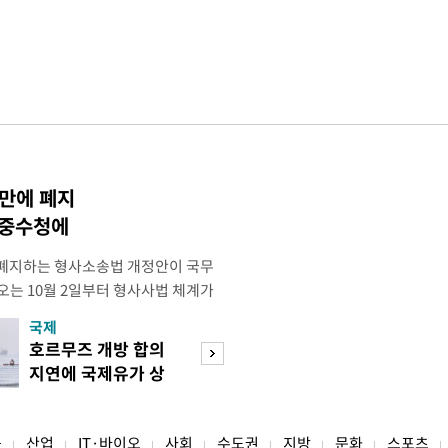
 만에 폐지
·중수청에
 폐지하는 형사소송법 개정안이 국무
오는 10월 2일부터 형사사법 체계가
 모든 수사권이 사라지고 경찰이 인지
국제
경제
건까지 수사 전반을 전담하게 된다. 8
호르무즈 개방 합의
호가 낮춘 매물 등
사의 보완수사를 폐지하고 수사 주체
지연에 국제유가 상
장…종부세 출구 
원화하는 내용의 형사소송법 일부개
승 마감
는 강남
융
산업
IT·바이오
사회
수도권
지방
문화
스포츠