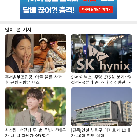
많이 본 기사
홍서범♥조갑경, 아들 불륜 사과
SK하이닉스, 주당 375원 분기배당
후 근황…밝은 미소
결정…3분기 중 추가 주주환원 발
표
최성원, 백혈병 두 번 투병…"배우
[단독]인천 부평구 아파트서 10대
가 내 길 아닌가 싶었다"
가 40대 친모 살해