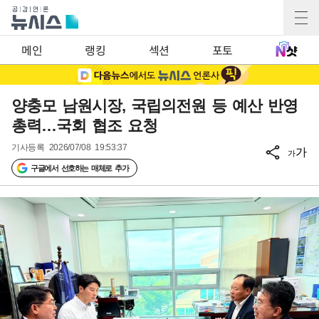
메인
랭킹
섹션
포토
양충모 남원시장, 국립의전원 등 예산 반영
총력…국회 협조 요청
기사등록
2026/07/08 19:53:37
가
가
구글에서 선호하는 매체로 추가