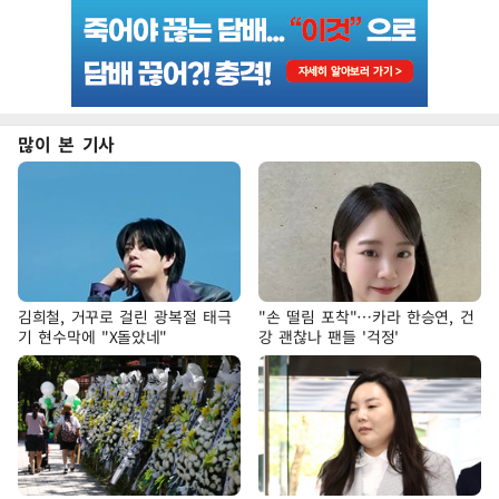
많이 본 기사
김희철, 거꾸로 걸린 광복절 태극
"손 떨림 포착"…카라 한승연, 건
기 현수막에 "X돌았네"
강 괜찮나 팬들 '걱정'