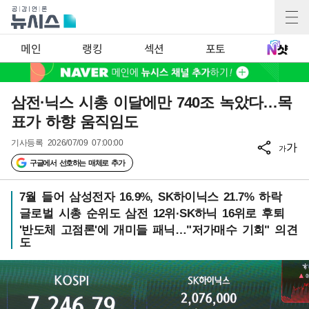
메인
랭킹
섹션
포토
삼전·닉스 시총 이달에만 740조 녹았다…목
표가 하향 움직임도
기사등록
2026/07/09 07:00:00
가
가
구글에서 선호하는 매체로 추가
7월 들어 삼성전자 16.9%, SK하이닉스 21.7% 하락
글로벌 시총 순위도 삼전 12위·SK하닉 16위로 후퇴
'반도체 고점론'에 개미들 패닉…"저가매수 기회" 의견
도