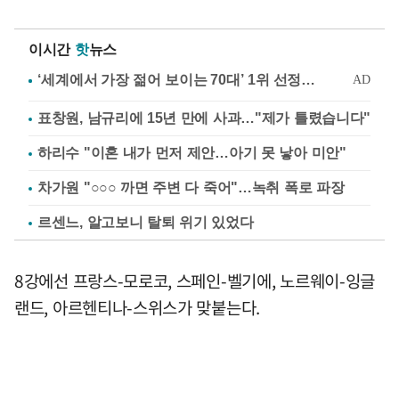
이시간
핫
뉴스
표창원, 남규리에 15년 만에 사과…"제가 틀렸습니다"
하리수 "이혼 내가 먼저 제안…아기 못 낳아 미안"
차가원 "○○○ 까면 주변 다 죽어"…녹취 폭로 파장
르센느, 알고보니 탈퇴 위기 있었다
8강에선 프랑스-모로코, 스페인-벨기에, 노르웨이-잉글
랜드, 아르헨티나-스위스가 맞붙는다.