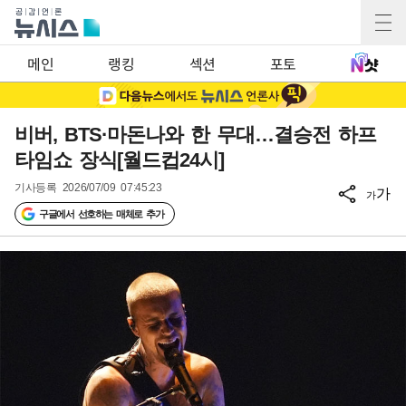
메인
랭킹
섹션
포토
비버, BTS·마돈나와 한 무대…결승전 하프
타임쇼 장식[월드컵24시]
기사등록
2026/07/09 07:45:23
가
가
구글에서 선호하는 매체로 추가