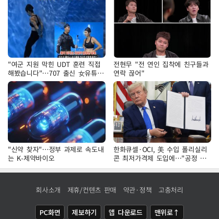
"여군 지원 막힌 UDT 훈련 직접
전현무 "전 연인 집착에 친구들과
해봤습니다"…707 출신 女유튜버
연락 끊어"
'완벽 소화'
"신약 찾자"…정부 과제로 속도내
한화큐셀·OCI, 美 수입 폴리실리
는 K-제약바이오
콘 최저가격제 도입에…"공정 경
쟁·수익성 개선 환영"
회사소개
제휴/컨텐츠 판매
약관·정책
고충처리
PC화면
제보하기
앱 다운로드
맨위로↑