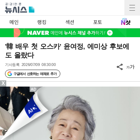
메인
랭킹
섹션
포토
'韓 배우 첫 오스카' 윤여정, 에미상 후보에
도 올랐다
기사등록
2026/07/09 08:30:00
가
가
구글에서 선호하는 매체로 추가
X