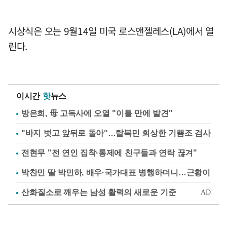
시상식은 오는 9월14일 미국 로스앤젤레스(LA)에서 열
린다.
이시간
핫
뉴스
방은희, 母 고독사에 오열 "이틀 만에 발견"
"바지 벗고 앞뒤로 돌아"…탈북민 회상한 기쁨조 검사
전현무 "전 연인 집착·통제에 친구들과 연락 끊겨"
박찬민 딸 박민하, 배우·국가대표 병행하더니…근황이