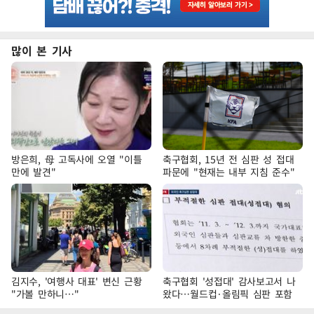
많이 본 기사
방은희, 母 고독사에 오열 "이틀
축구협회, 15년 전 심판 성 접대
만에 발견"
파문에 "현재는 내부 지침 준수"
김지수, '여행사 대표' 변신 근황
축구협회 '성접대' 감사보고서 나
"가볼 만하니…"
왔다…월드컵·올림픽 심판 포함