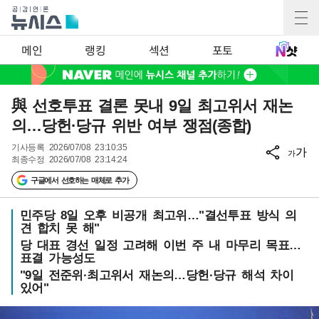
메인
랭킹
섹션
포토
與 선호투표 결론 못내 9일 최고위서 재논
의…당헌·당규 위반 여부 쟁점(종합)
기사등록
2026/07/08 23:10:35
가
가
최종수정
2026/07/08 23:14:24
구글에서 선호하는 매체로 추가
민주당 8일 오후 비공개 최고위…"결선투표 방식 의
견 합치 못 해"
당 대표 경선 일정 고려해 이번 주 내 마무리 목표…
표결 가능성도
"9일 전준위·최고위서 재논의…당헌·당규 해석 차이
있어"