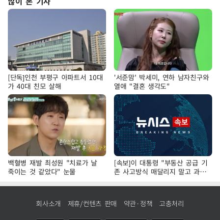
많이 본 기사
[단독]인천 부평구 아파트서 10대
'서준맘' 박세미, 연하 남자친구와
가 40대 친모 살해
열애 "결혼 생각도"
백혈병 재발 최성원 "치료가 날
[속보]이 대통령 "부동산 공급 기
죽이는 것 같았다" 눈물
존 사고방식 매달리지 말고 과감
히 실천"
회사소개
제휴/컨텐츠 판매
약관·정책
고충처리