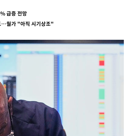
 사망
4% 급증 전망
석도…월가 "아직 시기상조"
 CDC
 압수수색
위 등 9곳
출발
개장
3명은 중
에서 두차
20일 후