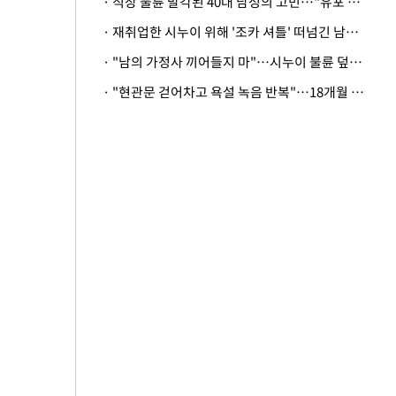
· 직장 불륜 발각된 40대 남성의 고민…"유포 동료 명예훼손·협박죄 고소 가능할까"
· 재취업한 시누이 위해 '조카 셔틀' 떠넘긴 남편…아내 "난 못한다"
· "남의 가정사 끼어들지 마"…시누이 불륜 덮으려는 남편에 억울한 아내
· "현관문 걷어차고 욕설 녹음 반복"…18개월 아기 키우는 집 뒤흔든 '앞집의 비극'