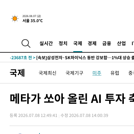
-27298초 전 >
민주 콩고 에볼라환자 4천명 돌파, 4053명 발생 1850명
-26548초 전 >
[속보]'300억원대 사기 혐의' 차가원 대표 구속 송치
2026.08.07 (금)
-25742초 전 >
"미 전국적 살모네라 식중독 원인은 멕시코산 할라피뇨"--
서울 35.0℃
-24255초 전 >
[속보]경찰·노동부, HL만도 평택사업장 끼임 사망 관련
-24136초 전 >
[속보]합수본, '투표율 허위 입력' 중앙·서울·경기도 선관
압수수색
실시간
정치
국제
경제
금융
산업
-23891초 전 >
[속보]원·달러 환율, 오전 9시 1423.8원
-23687초 전 >
[속보]삼성전자·SK하이닉스 동반 강보합…1%대 상승 
-23673초 전 >
[속보]코스닥, 5.95포인트(0.74%) 상승한 807.62개장
-23641초 전 >
[속보]코스피, 6300선 재탈환…1.09% 오른 6365.07 
국제
국제최신
국제기구
미주
유럽
중
-20806초 전 >
시리아 다마스쿠스 교외에서 미니버스 폭발.. 14명 부상, 
태
-20104초 전 >
입추에도 극한더위…서울 낮 39도 '폭염중대경보'
메타가 쏘아 올린 AI 투자
-15068초 전 >
이란, 호르무즈서 "적국 목표물들"과 대치로 남부 케슘섬
례 큰 폭발음
-13783초 전 >
[속보]美, 폴리실리콘 수입 규제…파생제품 15% 관세, 1
발효
-11934초 전 >
[속보]트럼프, 美 원정출산 금지 행정명령 서명
등록 2026.07.08 12:49:41
수정 2026.07.08 14:00:39
-9634초 전 >
[속보] 뉴욕증시, 일제 하락 마감…나스닥 0.06%↓
-30852초 전 >
[속보]'채상병 순직 책임' 임성근, 항소심도 징역 3년