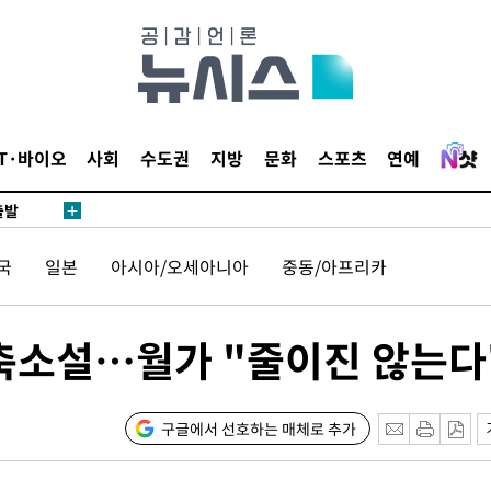
 사망
 CDC
 압수수색
위 등 9곳
IT·바이오
사회
수도권
지방
문화
스포츠
연예
출발
개장
국
일본
아시아/오세아니아
중동/아프리카
3명은 중
 축소설…월가 "줄이진 않는다
에서 두차
20일 후
구글에서 선호하는 매체로 추가