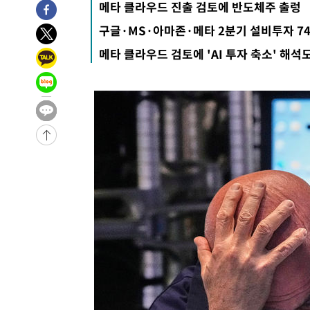
-30718초 전 >
[속보]종합특검, '관저이전 봐주기 감사' 유병호 구속기소
메타 클라우드 진출 검토에 반도체주 출렁
-27318초 전 >
민주 콩고 에볼라환자 4천명 돌파, 4053명 발생 1850명
구글·MS·아마존·메타 2분기 설비투자 7
-26568초 전 >
[속보]'300억원대 사기 혐의' 차가원 대표 구속 송치
메타 클라우드 검토에 'AI 투자 축소' 해
-25762초 전 >
"미 전국적 살모네라 식중독 원인은 멕시코산 할라피뇨"--
-24275초 전 >
[속보]경찰·노동부, HL만도 평택사업장 끼임 사망 관련
-24156초 전 >
[속보]합수본, '투표율 허위 입력' 중앙·서울·경기도 선관
압수수색
-23911초 전 >
[속보]원·달러 환율, 오전 9시 1423.8원
-23707초 전 >
[속보]삼성전자·SK하이닉스 동반 강보합…1%대 상승 
-23693초 전 >
[속보]코스닥, 5.95포인트(0.74%) 상승한 807.62개장
-23661초 전 >
[속보]코스피, 6300선 재탈환…1.09% 오른 6365.07 
-20826초 전 >
시리아 다마스쿠스 교외에서 미니버스 폭발.. 14명 부상, 
태
-20124초 전 >
입추에도 극한더위…서울 낮 39도 '폭염중대경보'
-15088초 전 >
이란, 호르무즈서 "적국 목표물들"과 대치로 남부 케슘섬
례 큰 폭발음
-13803초 전 >
[속보]美, 폴리실리콘 수입 규제…파생제품 15% 관세, 1
발효
-11954초 전 >
[속보]트럼프, 美 원정출산 금지 행정명령 서명
-9654초 전 >
[속보] 뉴욕증시, 일제 하락 마감…나스닥 0.06%↓