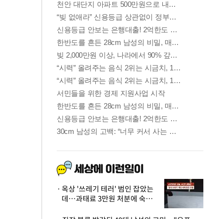
옥상 '쓰레기 테러' 범인 잡았는
데…과태료 3만원 처분에 숙박업
주 허탈