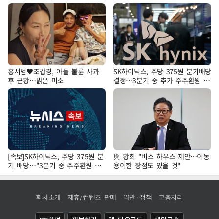
홍서범♥조갑경, 아들 불륜 사과
SK하이닉스, 주당 375원 분기배당
후 근황…밝은 미소
결정…3분기 중 추가 주주환원 발
표
[속보]SK하이닉스, 주당 375원 분
與 황희 "버스 하우스 제안…이동
기 배당…"3분기 중 주주환원 방
용이한 장점도 있을 것"
안 확정"
회사소개
제휴/컨텐츠 판매
약관·정책
고충처리