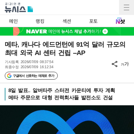
메인
랭킹
섹션
포토
메타, 캐나다 에드먼턴에 91억 달러 규모의
최대 외국 AI 센터 건립 --AP
기사등록
2026/07/09 08:37:54
가
가
최종수정
2026/07/09 16:12:34
구글에서 선호하는 매체로 추가
8일 발표.. 알버타주 스터전 카운티에 투자 계획
메타 주문으로 대형 전력회사들 발전소도 건설