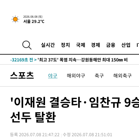
2026.08.08 (토)
서울 29.2℃
-25315초 전 >
[속보]뉴욕증시 상승 마감…S&P 0.6% 나스닥 1.3%↑
실시간
정치
국제
경제
금융
산업
-32169초 전 >
'최고 37도' 폭염 지속…강원동해안 최대 150㎜ 비
-25295초 전 >
[속보]뉴욕증시 상승 마감…S&P 0.6% 나스닥 1.3%↑
-32189초 전 >
'최고 37도' 폭염 지속…강원동해안 최대 150㎜ 비
스포츠
야구
해외야구
축구
해외축구
-25315초 전 >
[속보]뉴욕증시 상승 마감…S&P 0.6% 나스닥 1.3%↑
'이재원 결승타·임찬규 9승'
선두 탈환
등록 2026.07.08 21:47:22
수정 2026.07.08 21:51:01