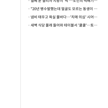
· 엘베 문 열리자 지팡이 '퍽'…노인의 택배기사 폭행 이유
· "20년 병수발했는데 얼굴도 모르는 동생이 유산 절반을"…배다른 형제 상속권 있을까
· 냄비 태우고 욕실 물바다…'치매 의심' 시어머니 검사 권유했다가 '날벼락'
· 새벽 식당 몰래 들어와 테이블서 '쿨쿨'…토사물 남기고 사라진 남성