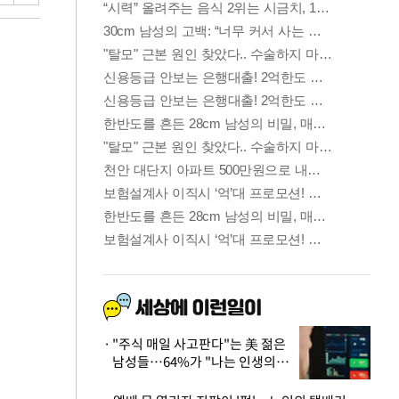
"주식 매일 사고판다"는 美 젊은
남성들…64%가 "나는 인생의
패배자“