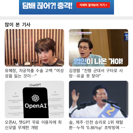
많이 본 기사
유혜정, 자궁적출 수술 고백 "여성
김정렬 "친형 군대서 구타로 사
성을 잃는 것이…"
망…유골 못 찾아"
오픈AI, 챗GPT 무료 이용자에 최
金, 제주·인천 승리로 1위 재탈
신모델 무제한 개방
환…누적 '0.86%p' 초박빙에 호
남 표심 주목