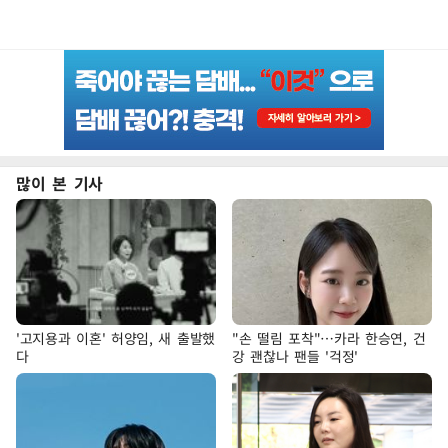
많이 본 기사
'고지용과 이혼' 허양임, 새 출발했
"손 떨림 포착"…카라 한승연, 건
다
강 괜찮나 팬들 '걱정'