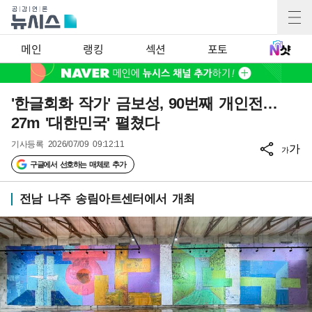
메인
랭킹
섹션
포토
'한글회화 작가' 금보성, 90번째 개인전…
27m '대한민국' 펼쳤다
기사등록
2026/07/09 09:12:11
가
가
구글에서 선호하는 매체로 추가
전남 나주 송림아트센터에서 개최