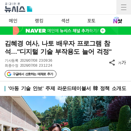
메인
랭킹
섹션
포토
김혜경 여사, 나토 배우자 프로그램 참
석…"디지털 기술 부작용도 늘어 걱정"
기사등록
2026/07/08 23:09:36
가
가
최종수정
2026/07/08 23:12:24
구글에서 선호하는 매체로 추가
'아동 기술 안보' 주제 라운드테이블서 韓 정책 소개도