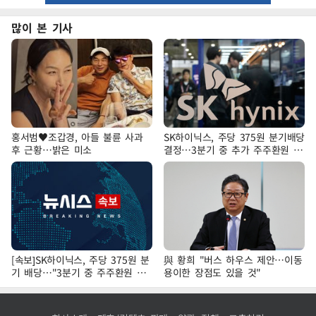
많이 본 기사
홍서범♥조갑경, 아들 불륜 사과
SK하이닉스, 주당 375원 분기배당
후 근황…밝은 미소
결정…3분기 중 추가 주주환원 발
표
[속보]SK하이닉스, 주당 375원 분
與 황희 "버스 하우스 제안…이동
기 배당…"3분기 중 주주환원 방
용이한 장점도 있을 것"
안 확정"