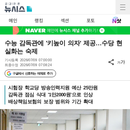
메인
랭킹
섹션
포토
수능 감독관에 '키높이 의자' 제공…수당 현
실화는 숙제
기사등록
2026/07/09 07:00:00
가
가
최종수정
2026/07/09 07:08:24
구글에서 선호하는 매체로 추가
시험장 학교당 방송인력지원 예산 25만원
감독관 점심 식대 '1만2000원'으로 인상
배상책임보험의 보장 범위와 기간 확대