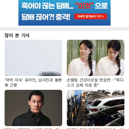
많이 본 기사
'마약 자숙' 유아인, 남사친과 볼뽀
손떨림 건강이상설 한승연…"목디
뽀 근황
스크 심해 치료 중"