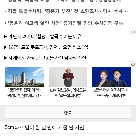
경찰 특별수사팀, '장윤기 부친' 첫 소환조사…당시 수사팀장은 구속
'장윤기 여고생 살인 사건' 증거인멸 혐의 수사팀장 구속
댓글