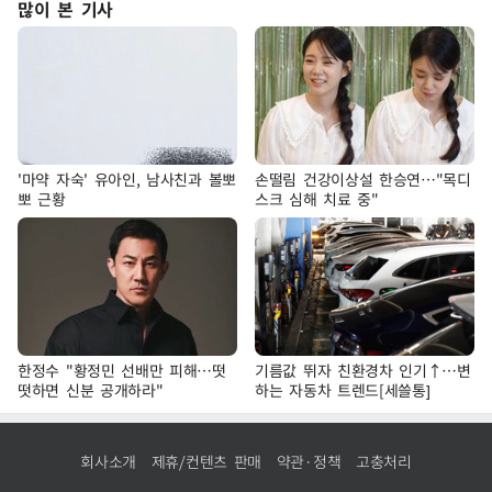
많이 본 기사
'마약 자숙' 유아인, 남사친과 볼뽀
손떨림 건강이상설 한승연…"목디
뽀 근황
스크 심해 치료 중"
한정수 "황정민 선배만 피해…떳
기름값 뛰자 친환경차 인기↑…변
떳하면 신분 공개하라"
하는 자동차 트렌드[세쓸통]
회사소개
제휴/컨텐츠 판매
약관·정책
고충처리