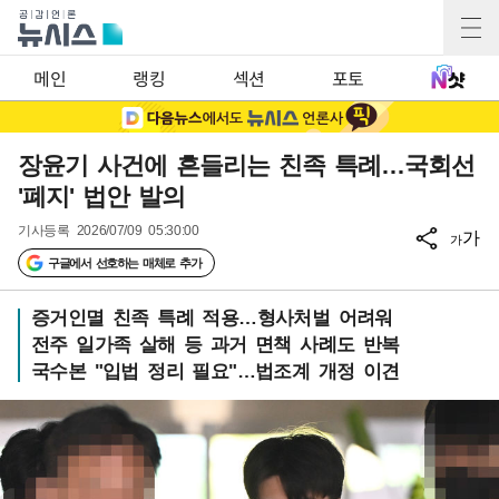
메인
랭킹
섹션
포토
장윤기 사건에 흔들리는 친족 특례…국회선
'폐지' 법안 발의
기사등록
2026/07/09 05:30:00
가
가
구글에서 선호하는 매체로 추가
증거인멸 친족 특례 적용…형사처벌 어려워
전주 일가족 살해 등 과거 면책 사례도 반복
국수본 "입법 정리 필요"…법조계 개정 이견