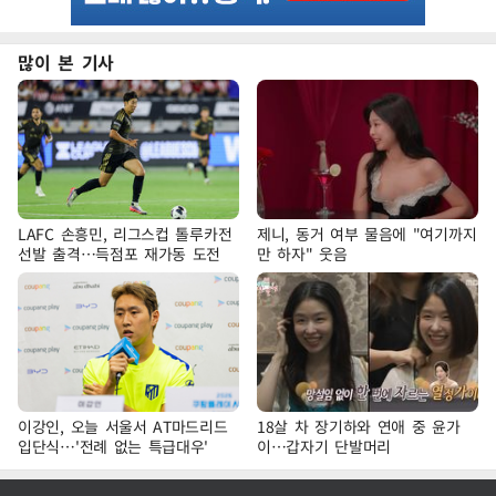
많이 본 기사
LAFC 손흥민, 리그스컵 톨루카전
제니, 동거 여부 물음에 "여기까지
선발 출격…득점포 재가동 도전
만 하자" 웃음
이강인, 오늘 서울서 AT마드리드
18살 차 장기하와 연애 중 윤가
입단식…'전례 없는 특급대우'
이…갑자기 단발머리