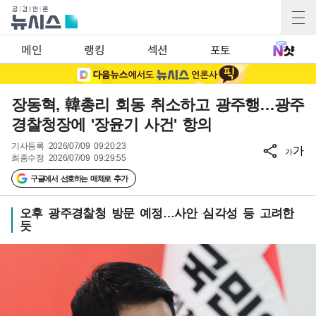
메인
랭킹
섹션
포토
장동혁, 韓총리 회동 취소하고 광주행…광주
경찰청장에 '장윤기 사건' 항의
기사등록
2026/07/09 09:20:23
가
가
최종수정
2026/07/09 09:29:55
구글에서 선호하는 매체로 추가
오후 광주경찰청 방문 예정…사안 심각성 등 고려한
듯