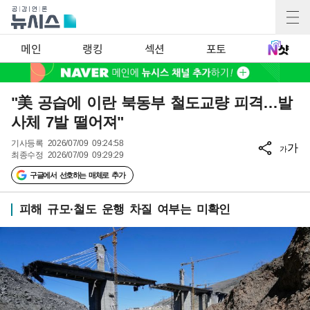
메인
랭킹
섹션
포토
"美 공습에 이란 북동부 철도교량 피격…발
사체 7발 떨어져"
기사등록
2026/07/09 09:24:58
가
가
최종수정
2026/07/09 09:29:29
구글에서 선호하는 매체로 추가
피해 규모·철도 운행 차질 여부는 미확인