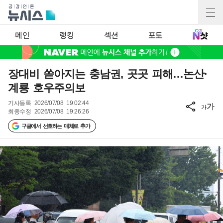
메인
랭킹
섹션
포토
장대비 쏟아지는 충남권, 곳곳 피해…논산·
계룡 호우주의보
기사등록
2026/07/08 19:02:44
가
가
최종수정
2026/07/08 19:26:26
구글에서 선호하는 매체로 추가