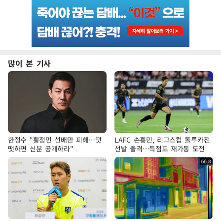
많이 본 기사
한정수 "황정민 선배만 피해…떳
LAFC 손흥민, 리그스컵 톨루카전
떳하면 신분 공개하라"
선발 출격…득점포 재가동 도전