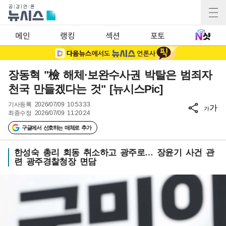
메인
랭킹
섹션
포토
장동혁 "檢 해체·보완수사권 박탈은 범죄자
천국 만들겠다는 것" [뉴시스Pic]
기사등록
2026/07/09 10:53:33
가
가
최종수정
2026/07/09 11:20:24
구글에서 선호하는 매체로 추가
한성숙 총리 회동 취소하고 광주로… 장윤기 사건 관
련 광주경찰청장 면담