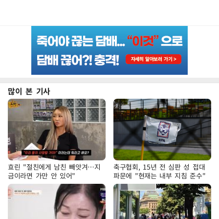
많이 본 기사
효린 "절친에게 남친 빼앗겨…지
축구협회, 15년 전 심판 성 접대
금이라면 가만 안 있어"
파문에 "현재는 내부 지침 준수"