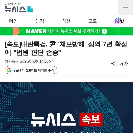
메인
랭킹
섹션
포토
[속보]내란특검, 尹 '체포방해' 징역 7년 확정
에 "법원 판단 존중"
기사등록
2026/07/09 14:20:57
가
가
구글에서 선호하는 매체로 추가