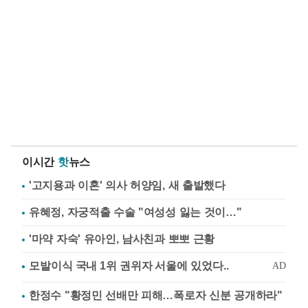
이시간
핫
뉴스
'고지용과 이혼' 의사 허양임, 새 출발했다
유혜정, 자궁적출 수술 "여성성 잃는 것이…"
'마약 자숙' 유아인, 남사친과 뽀뽀 근황
한정수 "황정민 선배만 피해…폭로자 신분 공개하라"