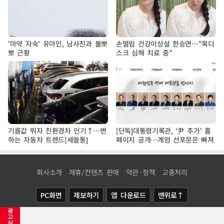
'마약 자숙' 유아인, 남사친과 볼뽀
손떨림 건강이상설 한승연…"목디
뽀 근황
스크 심해 치료 중"
기름값 뛰자 친환경차 인기↑…변
[단독]대통령기록관, '尹 추가' 홈
하는 자동차 트렌드[세쓸통]
페이지 공개…계엄 선포문은 빠져
회사소개
제휴/컨텐츠 판매
약관·정책
고충처리
PC화면
제보하기
앱 다운로드
맨위로↑
광
COPYRIGHTⓒ
NEWSIS
ALL RIGHTS RESERVED.
고
삭