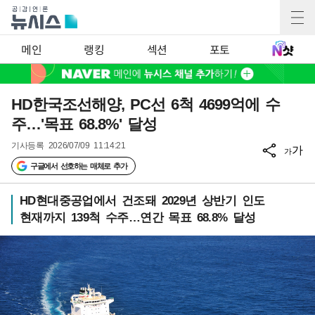
메인
랭킹
섹션
포토
HD한국조선해양, PC선 6척 4699억에 수
주…'목표 68.8%' 달성
기사등록
2026/07/09 11:14:21
가
가
구글에서 선호하는 매체로 추가
HD현대중공업에서 건조돼 2029년 상반기 인도
현재까지 139척 수주…연간 목표 68.8% 달성