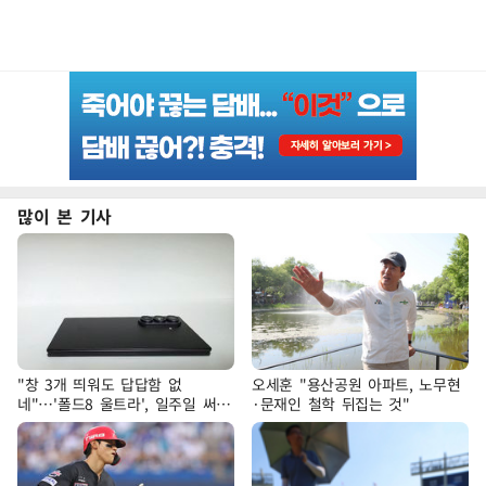
많이 본 기사
"창 3개 띄워도 답답함 없
오세훈 "용산공원 아파트, 노무현
네"…'폴드8 울트라', 일주일 써보
·문재인 철학 뒤집는 것"
니