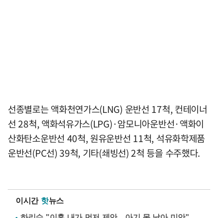
선종별로는 액화천연가스(LNG) 운반선 17척, 컨테이너
선 28척, 액화석유가스(LPG)·암모니아운반선·액화이
산화탄소운반선 40척, 원유운반선 11척, 석유화학제품
운반선(PC선) 39척, 기타(쇄빙선) 2척 등을 수주했다.
이시간
핫
뉴스
하리수 "이혼 내가 먼저 제안…아기 못 낳아 미안"