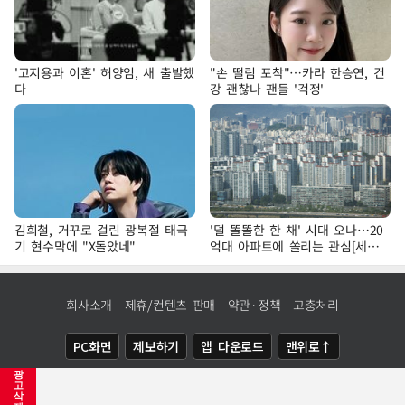
'고지용과 이혼' 허양임, 새 출발했
"손 떨림 포착"…카라 한승연, 건
다
강 괜찮나 팬들 '걱정'
김희철, 거꾸로 걸린 광복절 태극
'덜 똘똘한 한 채' 시대 오나…20
기 현수막에 "X돌았네"
억대 아파트에 쏠리는 관심[세제
개편, 그 이후②]
회사소개
제휴/컨텐츠 판매
약관·정책
고충처리
PC화면
제보하기
앱 다운로드
맨위로↑
광
COPYRIGHTⓒ
NEWSIS
ALL RIGHTS RESERVED.
고
삭