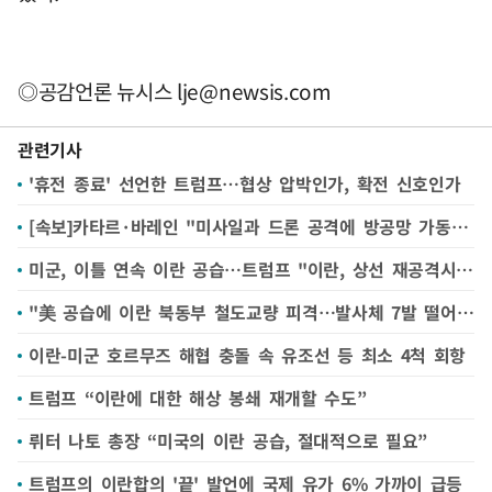
◎공감언론 뉴시스
lje@newsis.com
관련기사
'휴전 종료' 선언한 트럼프…협상 압박인가, 확전 신호인가
[속보]카타르·바레인 "미사일과 드론 공격에 방공망 가동 중"
미군, 이틀 연속 이란 공습…트럼프 "이란, 상선 재공격시 상황 더 악화"(종합)
"美 공습에 이란 북동부 철도교량 피격…발사체 7발 떨어져"
이란-미군 호르무즈 해협 충돌 속 유조선 등 최소 4척 회항
트럼프 “이란에 대한 해상 봉쇄 재개할 수도”
뤼터 나토 총장 “미국의 이란 공습, 절대적으로 필요”
트럼프의 이란합의 '끝' 발언에 국제 유가 6% 가까이 급등