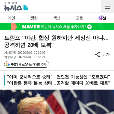
메인
랭킹
섹션
포토
트럼프 "이란, 협상 원하지만 제정신 아냐…
공격하면 20배 보복"
기사등록
2026/07/09 10:32:07
가
가
최종수정
2026/07/09 10:56:24
구글에서 선호하는 매체로 추가
"이미 군사적으로 승리"…전면전 가능성엔 "모르겠다"
"이란은 통제 불능 상태…공격할 때마다 20배로 대응"