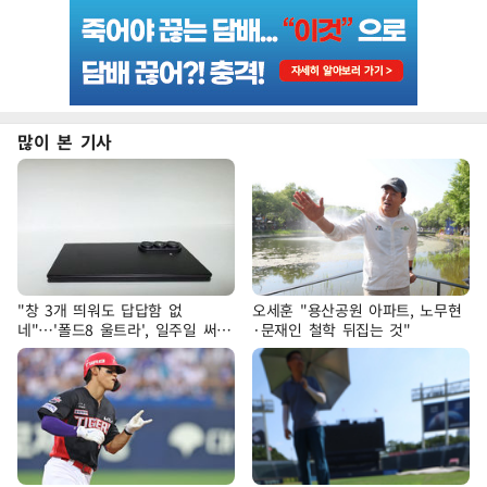
많이 본 기사
"창 3개 띄워도 답답함 없
오세훈 "용산공원 아파트, 노무현
네"…'폴드8 울트라', 일주일 써보
·문재인 철학 뒤집는 것"
니