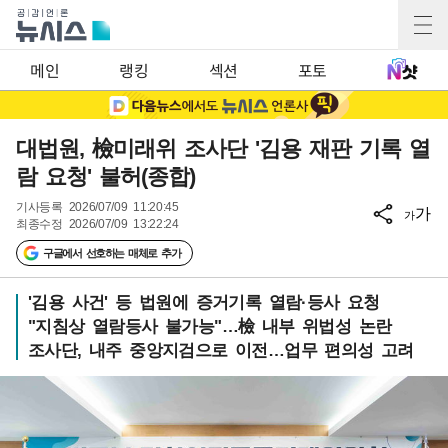
메인
랭킹
섹션
포토
대법원, 檢미래위 조사단 '김용 재판 기록 열
람 요청' 불허(종합)
기사등록
2026/07/09 11:20:45
가
가
최종수정
2026/07/09 13:22:24
구글에서 선호하는 매체로 추가
'김용 사건' 등 법원에 증거기록 열람·등사 요청
"지침상 열람등사 불가능"…檢 내부 위법성 논란
조사단, 내주 중앙지검으로 이전…업무 편의성 고려