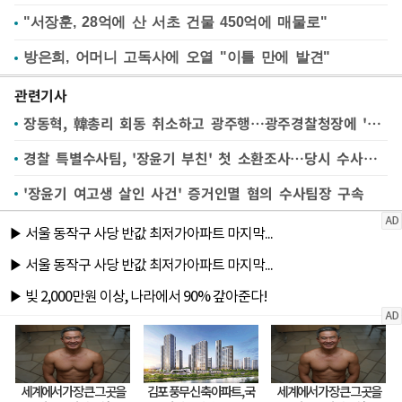
"서장훈, 28억에 산 서초 건물 450억에 매물로"
방은희, 어머니 고독사에 오열 "이틀 만에 발견"
관련기사
장동혁, 韓총리 회동 취소하고 광주행…광주경찰청장에 '장윤기 사건' 항의
경찰 특별수사팀, '장윤기 부친' 첫 소환조사…당시 수사팀장은 구속
'장윤기 여고생 살인 사건' 증거인멸 혐의 수사팀장 구속