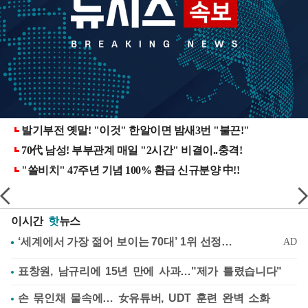
이시간
핫
뉴스
표창원, 남규리에 15년 만에 사과…"제가 틀렸습니다"
손 묶인채 물속에… 女유튜버, UDT 훈련 완벽 소화