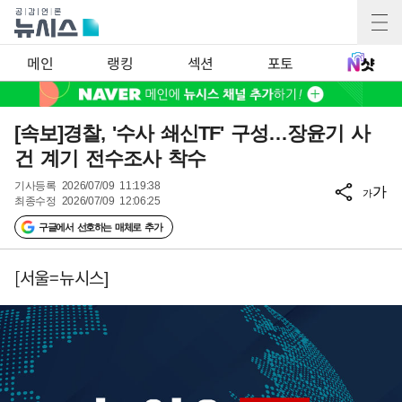
메인
랭킹
섹션
포토
[속보]경찰, '수사 쇄신TF' 구성…장윤기 사
건 계기 전수조사 착수
기사등록
2026/07/09 11:19:38
가
가
최종수정
2026/07/09 12:06:25
구글에서 선호하는 매체로 추가
[서울=뉴시스]