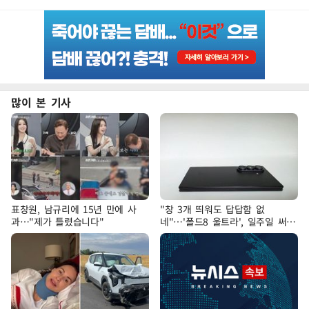
많이 본 기사
표창원, 남규리에 15년 만에 사
"창 3개 띄워도 답답함 없
과…"제가 틀렸습니다"
네"…'폴드8 울트라', 일주일 써보
니