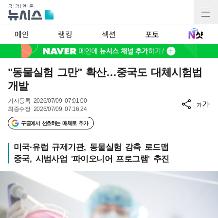
메인
랭킹
섹션
포토
"동물실험 그만" 확산…중국도 대체시험법
개발
기사등록
2026/07/09 07:01:00
가
가
최종수정
2026/07/09 07:16:24
구글에서 선호하는 매체로 추가
미국·유럽 규제기관, 동물실험 감축 로드맵
중국, 시범사업 '파이오니어 프로그램' 추진