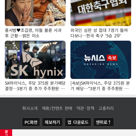
홍서범♥조갑경, 아들 불륜 사과
외국인 심판 성 접대 7경기 들여
후 근황…밝은 미소
다보니…한국 축구 '5승 2무'
SK하이닉스, 주당 375원 분기배당
[속보]SK하이닉스, 주당 375원 분
결정…3분기 중 추가 주주환원 발
기 배당…"3분기 중 주주환원 방
표
안 확정"
회사소개
제휴/컨텐츠 판매
약관·정책
고충처리
PC화면
제보하기
앱 다운로드
맨위로↑
광
COPYRIGHTⓒ
NEWSIS
ALL RIGHTS RESERVED.
고