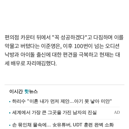
편의점 카운터 뒤에서 "꼭 성공하겠다"고 다짐하며 이를
악물고 버텼다는 이준영은, 이후 100번이 넘는 오디션
낙방과 아이돌 출신에 대한 편견을 극복하고 현재는 대
세 배우로 자리매김했다.
이시간
핫
뉴스
하리수 "이혼 내가 먼저 제안…아기 못 낳아 미안"
손 묶인채 물속에… 女유튜버, UDT 훈련 완벽 소화