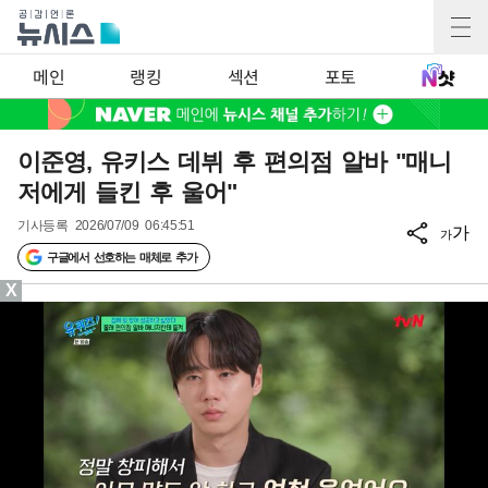
메인
랭킹
섹션
포토
이준영, 유키스 데뷔 후 편의점 알바 "매니
저에게 들킨 후 울어"
기사등록
2026/07/09 06:45:51
가
가
구글에서 선호하는 매체로 추가
X