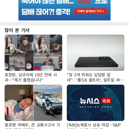
많이 본 기사
표창원, 남규리에 15년 만에 사
"창 3개 띄워도 답답함 없
과…"제가 틀렸습니다"
네"…'폴드8 울트라', 일주일 써보
니
英유명 여배우, 큰 교통사고서 기
[속보]뉴욕증시 상승 마감…S&P