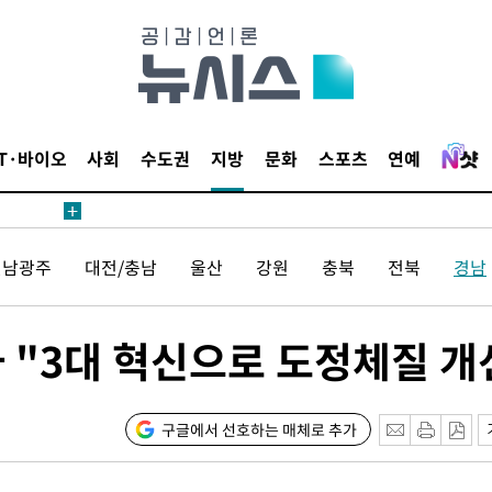
 절차 개시
액
 사망
IT·바이오
사회
수도권
지방
문화
스포츠
연예
 CDC
 압수수색
전남광주
대전/충남
울산
강원
충북
전북
경남
위 등 9곳
출발
 "3대 혁신으로 도정체질 개
개장
3명은 중태
구글에서 선호하는 매체로 추가
에서 두차