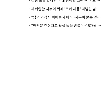
· 직장 불륜 발각된 40대 남성의 고민…"유포 동료 명예훼손·협박죄 고소 가능할까"
· 재취업한 시누이 위해 '조카 셔틀' 떠넘긴 남편…아내 "난 못한다"
· "남의 가정사 끼어들지 마"…시누이 불륜 덮으려는 남편에 억울한 아내
· "현관문 걷어차고 욕설 녹음 반복"…18개월 아기 키우는 집 뒤흔든 '앞집의 비극'