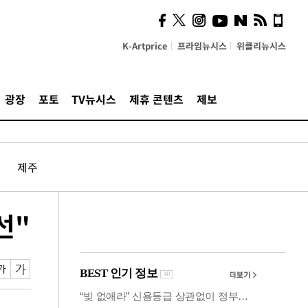
시, 스마트폰 액세서리에
NFC 더했다
K-Artprice
프라임뉴시스
위클리뉴시스
광장
포토
TV뉴시스
제휴 콘텐츠
제보
제주
선"