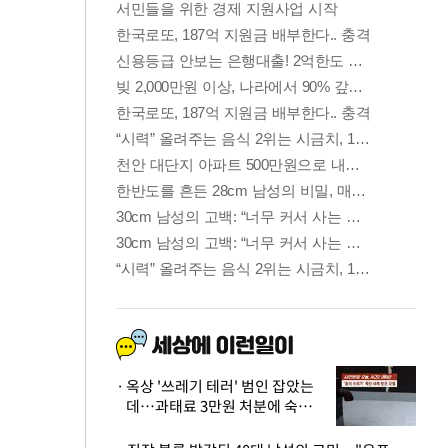
옥상 '쓰레기 테러' 범인 잡았는
데…과태료 3만원 처분에 숙박업
주 허탈