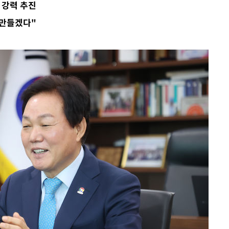
 강력 추진
0일 후 발
 만들겠다"
"
협회
 교수…이
 절차 개시
액
 사망
 CDC
 압수수색
위 등 9곳
출발