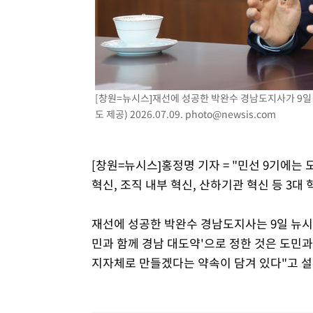
-12089초 전 >
[속보]코스피, 6300선 재탈환…1.09% 오른 6365.07 
-9254초 전 >
시리아 다마스쿠스 교외에서 미니버스 폭발.. 14명 부상, 
-8552초 전 >
입추에도 극한더위…서울 낮 39도 '폭염중대경보'
-3516초 전 >
이란, 호르무즈서 "적국 목표물들"과 대치로 남부 케슘섬
례 큰 폭발음
-2231초 전 >
[속보]美, 폴리실리콘 수입 규제…파생제품 15% 관세, 12
[창원=뉴시스]재선에 성공한 박완수 경남도지사가 9일 
효
도 제공) 2026.07.09.
photo@newsis.com
[창원=뉴시스]홍정명 기자 = "민선 9기에는
혁신, 조직 내부 혁신, 산하기관 혁신 등 3
재선에 성공한 박완수 경남도지사는 9일 뉴시
민과 함께 경남 대도약'으로 정한 것은 도민
지자체로 만들겠다는 약속이 담겨 있다"고 설