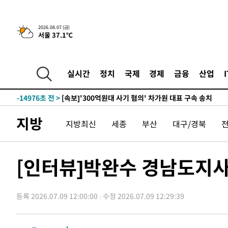
병태 후임
-26775초 전 >
[속보]국힘 윤리위, '돌려차기 발언' 진종오·서범수 징계
-22100초 전 >
[속보] 7월 중국 수출 23.9%↑ 수입 27.5%↑…무역총
2026.08.07 (금)
서울 37.1℃
25.3%↑
-19260초 전 >
[속보]'채상병 순직 책임' 임성근, 항소심도 징역 3년
-19126초 전 >
[속보]종합특검, '관저이전 봐주기 감사' 유병호 구속기소
-15726초 전 >
민주 콩고 에볼라환자 4천명 돌파, 4053명 발생 1850명
실시간
정치
국제
경제
금융
산업
-14976초 전 >
[속보]'300억원대 사기 혐의' 차가원 대표 구속 송치
-14170초 전 >
"미 전국적 살모네라 식중독 원인은 멕시코산 할라피뇨"--
-12683초 전 >
[속보]경찰·노동부, HL만도 평택사업장 끼임 사망 관련
지방
지방최신
세종
부산
대구/경북
-12564초 전 >
[속보]합수본, '투표율 허위 입력' 중앙·서울·경기도 선관
압수수색
-12319초 전 >
[속보]원·달러 환율, 오전 9시 1423.8원
-12115초 전 >
[속보]삼성전자·SK하이닉스 동반 강보합…1%대 상승 
[인터뷰]박완수 경남도지사
-12101초 전 >
[속보]코스닥, 5.95포인트(0.74%) 상승한 807.62개장
-12069초 전 >
[속보]코스피, 6300선 재탈환…1.09% 오른 6365.07 
등록 2026.07.09 12:00:00
수정 2026.07.09 12:29:39
-9234초 전 >
시리아 다마스쿠스 교외에서 미니버스 폭발.. 14명 부상, 
-8532초 전 >
입추에도 극한더위…서울 낮 39도 '폭염중대경보'
-3496초 전 >
이란, 호르무즈서 "적국 목표물들"과 대치로 남부 케슘섬