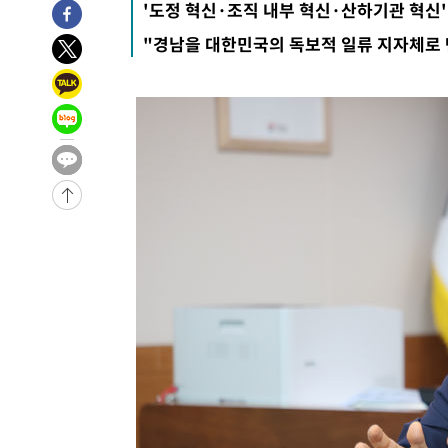
'도정 혁신·조직 내부 혁신·산하기관 혁신'
례 큰 폭발음
-2211초 전 >
[속보]美, 폴리실리콘 수입 규제…파생제품 15% 관세, 12
"경남을 대한민국의 독보적 일류 지자체로
효
-31444초 전 >
외신들도 주목한 韓축구 파문…"국민적 공분에 수사 재개
-31415초 전 >
11시간 압수수색에 성접대 파문까지…'쑥대밭' 된 축구
-30437초 전 >
[속보]규제합리화위원회 부위원장에 김태유 서울대 공대
병태 후임
-26795초 전 >
[속보]국힘 윤리위, '돌려차기 발언' 진종오·서범수 징계
-22120초 전 >
[속보] 7월 중국 수출 23.9%↑ 수입 27.5%↑…무역총
25.3%↑
-19280초 전 >
[속보]'채상병 순직 책임' 임성근, 항소심도 징역 3년
-19146초 전 >
[속보]종합특검, '관저이전 봐주기 감사' 유병호 구속기소
-15746초 전 >
민주 콩고 에볼라환자 4천명 돌파, 4053명 발생 1850명
-14996초 전 >
[속보]'300억원대 사기 혐의' 차가원 대표 구속 송치
-14190초 전 >
"미 전국적 살모네라 식중독 원인은 멕시코산 할라피뇨"--
-12703초 전 >
[속보]경찰·노동부, HL만도 평택사업장 끼임 사망 관련
-12584초 전 >
[속보]합수본, '투표율 허위 입력' 중앙·서울·경기도 선관
압수수색
-12339초 전 >
[속보]원·달러 환율, 오전 9시 1423.8원
-12135초 전 >
[속보]삼성전자·SK하이닉스 동반 강보합…1%대 상승 
-12121초 전 >
[속보]코스닥, 5.95포인트(0.74%) 상승한 807.62개장