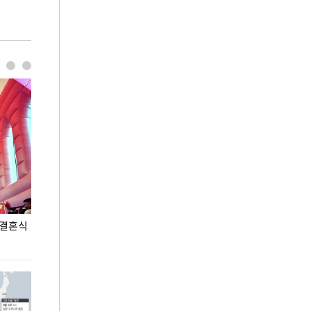
 결혼식
폭염으로 멈춘 프로야구… 발걸음 돌리는 팬들
이 대통령, '청
총력 대응'