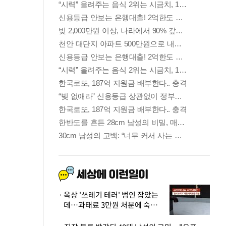
옥상 '쓰레기 테러' 범인 잡았는
데…과태료 3만원 처분에 숙박업
주 허탈