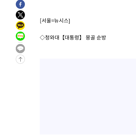
-2461초 전 >
[속보] 뉴욕증시, 일제 하락 마감…나스닥 0.06%↓
-31194초 전 >
[속보]국힘 윤리위, '돌려차기 발언' 진종오·서범수 징계
[서울=뉴시스]
-26519초 전 >
[속보] 7월 중국 수출 23.9%↑ 수입 27.5%↑…무역총
25.3%↑
-23679초 전 >
[속보]'채상병 순직 책임' 임성근, 항소심도 징역 3년
◇청와대【대통령】 몽골 순방
-23545초 전 >
[속보]종합특검, '관저이전 봐주기 감사' 유병호 구속기소
-20145초 전 >
민주 콩고 에볼라환자 4천명 돌파, 4053명 발생 1850명
-19395초 전 >
[속보]'300억원대 사기 혐의' 차가원 대표 구속 송치
-18589초 전 >
"미 전국적 살모네라 식중독 원인은 멕시코산 할라피뇨"--
-17102초 전 >
[속보]경찰·노동부, HL만도 평택사업장 끼임 사망 관련
-16983초 전 >
[속보]합수본, '투표율 허위 입력' 중앙·서울·경기도 선관
압수수색
-16738초 전 >
[속보]원·달러 환율, 오전 9시 1423.8원
-16534초 전 >
[속보]삼성전자·SK하이닉스 동반 강보합…1%대 상승 
-16520초 전 >
[속보]코스닥, 5.95포인트(0.74%) 상승한 807.62개장
-16488초 전 >
[속보]코스피, 6300선 재탈환…1.09% 오른 6365.07 
-13653초 전 >
시리아 다마스쿠스 교외에서 미니버스 폭발.. 14명 부상, 
태
-12951초 전 >
입추에도 극한더위…서울 낮 39도 '폭염중대경보'