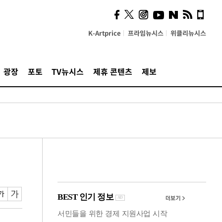
시, 스마트폰 액세서리에
NFC 더했다
K-Artprice
프라임뉴시스
위클리뉴시스
광장
포토
TV뉴시스
제휴 콘텐츠
제보