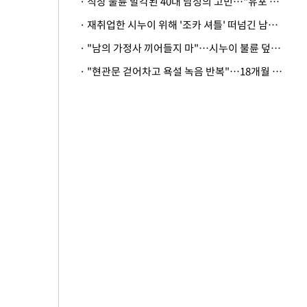
· 직장 불륜 발각된 40대 남성의 고민…"유포 동료 명예훼손·협박죄 고소 가능할까"
· 재취업한 시누이 위해 '조카 셔틀' 떠넘긴 남편…아내 "난 못한다"
· "남의 가정사 끼어들지 마"…시누이 불륜 덮으려는 남편에 억울한 아내
· "현관문 걷어차고 욕설 녹음 반복"…18개월 아기 키우는 집 뒤흔든 '앞집의 비극'