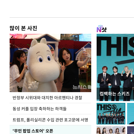
많이 본 사진
컴백하는 스키즈
입추 코앞인데 전
반정부 시위대와 대치한 아르헨티나 경찰
동성 커플 입장 축하하는 하객들
트럼프, 폴리실리콘 수입 관련 포고문에 서명
'무민 팝업 스토어' 오픈