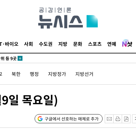
 사망
 CDC
IT·바이오
사회
수도권
지방
문화
스포츠
연예
 압수수색
위 등 9곳
교
북한
행정
지방정가
지방선거
출발
개장
9일 목요일)
3명은 중
에서 두차
구글에서 선호하는 매체로 추가
0일 후 발