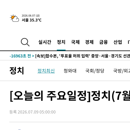
25.3%↑
-23659초 전 >
[속보]'채상병 순직 책임' 임성근, 항소심도 징역 3년
-23525초 전 >
[속보]종합특검, '관저이전 봐주기 감사' 유병호 구속기소
2026.08.07 (금)
서울 35.3℃
-20125초 전 >
민주 콩고 에볼라환자 4천명 돌파, 4053명 발생 1850명
-19375초 전 >
[속보]'300억원대 사기 혐의' 차가원 대표 구속 송치
-18569초 전 >
"미 전국적 살모네라 식중독 원인은 멕시코산 할라피뇨"--
실시간
정치
국제
경제
금융
산업
-17082초 전 >
[속보]경찰·노동부, HL만도 평택사업장 끼임 사망 관련
-16963초 전 >
[속보]합수본, '투표율 허위 입력' 중앙·서울·경기도 선관
압수수색
-16718초 전 >
[속보]원·달러 환율, 오전 9시 1423.8원
정치
정치최신
청와대
국회/정당
국방/외
-16514초 전 >
[속보]삼성전자·SK하이닉스 동반 강보합…1%대 상승 
-16500초 전 >
[속보]코스닥, 5.95포인트(0.74%) 상승한 807.62개장
-16468초 전 >
[속보]코스피, 6300선 재탈환…1.09% 오른 6365.07 
[오늘의 주요일정]정치(7월
-13633초 전 >
시리아 다마스쿠스 교외에서 미니버스 폭발.. 14명 부상, 
태
-12931초 전 >
입추에도 극한더위…서울 낮 39도 '폭염중대경보'
-7895초 전 >
이란, 호르무즈서 "적국 목표물들"과 대치로 남부 케슘섬
등록 2026.07.09 05:00:00
례 큰 폭발음
-6610초 전 >
[속보]美, 폴리실리콘 수입 규제…파생제품 15% 관세, 12
효
-4761초 전 >
[속보]트럼프, 美 원정출산 금지 행정명령 서명