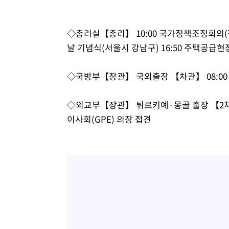
-7915초 전 >
이란, 호르무즈서 "적국 목표물들"과 대치로 남부 케슘섬
례 큰 폭발음
-6630초 전 >
[속보]美, 폴리실리콘 수입 규제…파생제품 15% 관세, 12
◇총리실【총리】 10:00 국가정책조정회의(정부
효
-4781초 전 >
[속보]트럼프, 美 원정출산 금지 행정명령 서명
날 기념식(서울시 강남구) 16:50 주택공급현
-2481초 전 >
[속보] 뉴욕증시, 일제 하락 마감…나스닥 0.06%↓
◇국방부【장관】 국외출장 【차관】 08:00
◇외교부【장관】 튀르키예·몽골 출장 【2차관】
이사회(GPE) 의장 접견