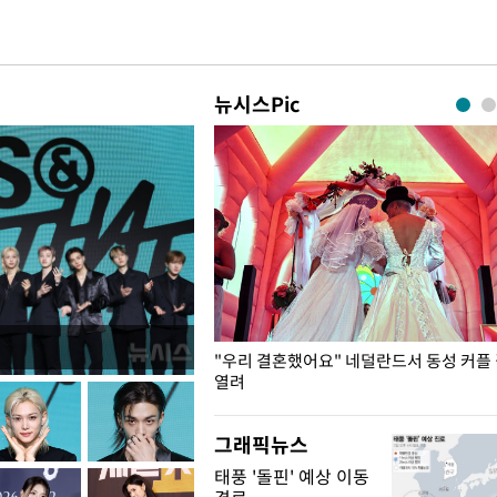
뉴시스Pic
국엔 찜통 더위
"우리 결혼했어요" 네덜란드서 동성 커플
열려
그래픽뉴스
태풍 '돌핀' 예상 이동