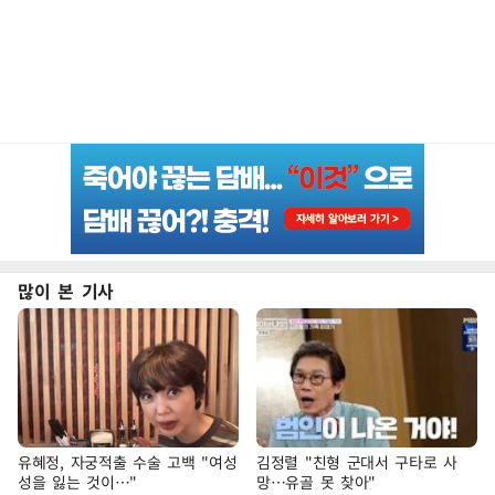
많이 본 기사
유혜정, 자궁적출 수술 고백 "여성
김정렬 "친형 군대서 구타로 사
성을 잃는 것이…"
망…유골 못 찾아"