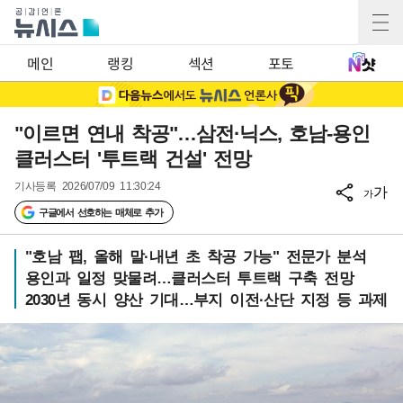
메인
랭킹
섹션
포토
"이르면 연내 착공"…삼전·닉스, 호남-용인
클러스터 '투트랙 건설' 전망
기사등록
2026/07/09 11:30:24
가
가
구글에서 선호하는 매체로 추가
"호남 팹, 올해 말·내년 초 착공 가능" 전문가 분석
용인과 일정 맞물려…클러스터 투트랙 구축 전망
2030년 동시 양산 기대…부지 이전·산단 지정 등 과제