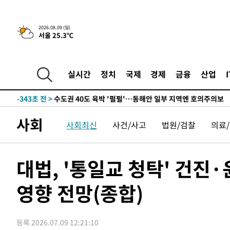
민수·김용 순
-8766초 전 >
[속보]김민석, 與 전대 당원투표 누적 득표율 45.42%로 
래 44.56%
-8048초 전 >
[속보]與 대표 경선 제주·인천 당원투표…金 47.75%·鄭 4
2026.08.09 (일)
서울 25.3℃
宋 10.17%
-7582초 전 >
이강인 "아틀레티코 이적 기뻐…등번호 7번 의미보단 팀 위
-7517초 전 >
[속보]與 당대표 경선, 제주·인천 권리당원 투표 김민석 승
-1291초 전 >
낮 최고 35도 '무더위'…동해안 시간당 30㎜ '강한 비'[내
실시간
정치
국제
경제
금융
산업
-561초 전 >
[속보]이강인 "감독님이 원하는 마음 느꼈고, 많은 트로피 
티코 이적"
-343초 전 >
수도권 40도 육박 '펄펄'…동해안 일부 지역엔 호의주의보
11분 전 >
온열질환 사망자 3명 늘어…누적 환자 3000명 돌파
사회
사회최신
사건/사고
법원/검찰
의료
1시간 전 >
강릉에 시간당 81.4㎜ 물폭탄…도로 잠기고 담벼락 붕괴
2시간 전 >
백운산서 80년근 천종산삼 9뿌리 발견…감정가 1.3억원
3시간 전 >
선재도서 해루질 나섰다 실종 60대, 닷새 만에 숨진 채 발견
대법, '통일교 청탁' 건진
4시간 전 >
남자 농구, 나고야 아시안게임서 '홈팀' 일본과 한일전
영향 전망(종합)
4시간 전 >
여수 오동도 해상서 모터보트 전복…1명 사망·1명 실종
5시간 전 >
극한폭염 한풀 꺾이지만…'낮 최고 35도' 무더위, 열대야 계
날씨]
6시간 전 >
축구협회 "압수수색·성접대 논란 사과…쇄신의 기회로 삼겠
등록 2026.07.09 12:21:10
6시간 전 >
[속보]'압수수색·성접대 논란' 축구협회 "실망과 걱정 안겨드