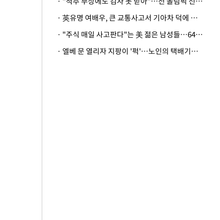
· "척추 부상에도 검사 못 받아"…전 올림픽 선수, 美봅슬레이협회 상대 소송
· 英유명 여배우, 큰 교통사고서 기아차 덕에 살았다
· "주식 매일 사고판다"는 美 젊은 남성들…64%가 "나는 인생의 패배자“
· 엘베 문 열리자 지팡이 '퍽'…노인의 택배기사 폭행 이유