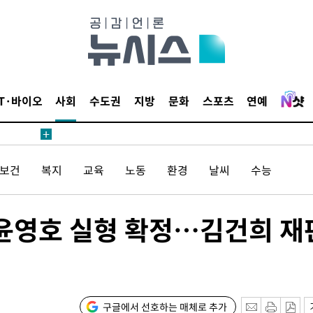
1위… 정청
2.08%·
해 뛸 것"
리
일날씨]
IT·바이오
사회
수도권
지방
문화
스포츠
연예
원해 아틀레
/보건
복지
교육
노동
환경
날씨
수능
·윤영호 실형 확정…김건희 재
속[다음주
다"
구글에서 선호하는 매체로 추가
려 죄송"