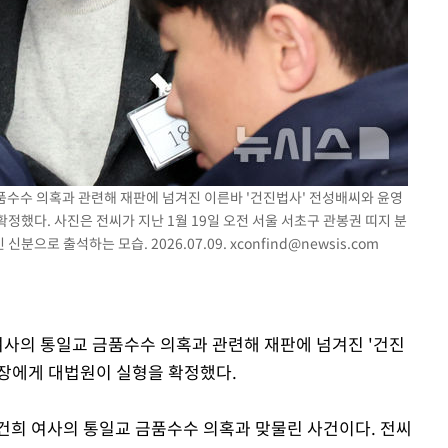
속[다음주
다"
려 죄송"
금품수수 의혹과 관련해 재판에 넘겨진 이른바 '건진법사' 전성배씨와 윤영
정했다. 사진은 전씨가 지난 1월 19일 오전 서울 서초구 관봉권 띠지 분
분으로 출석하는 모습. 2026.07.09.
xconfind@newsis.com
여사의 통일교 금품수수 의혹과 관련해 재판에 넘겨진 '건진
장에게 대법원이 실형을 확정했다.
건희 여사의 통일교 금품수수 의혹과 맞물린 사건이다. 전씨