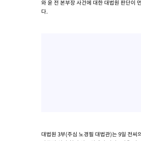
와 윤 전 본부장 사건에 대한 대법원 판단이 
다.
대법원 3부(주심 노경필 대법관)는 9일 전씨