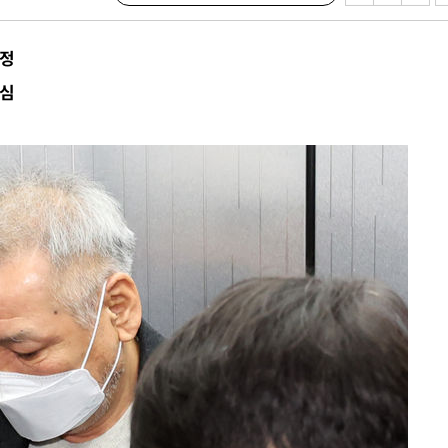
확정
관심
서미화·한
1위… 정청
2.08%·
해 뛸 것"
리
일날씨]
원해 아틀레