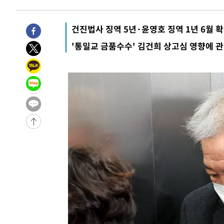
9시간 전 >
'최고 37도' 폭염 지속…강원동해안 최대 150㎜ 비
11시간 전 >
[속보]뉴욕증시 상승 마감…S&P 0.6% 나스닥 1.3%↑
건진법사 징역 5년·윤영호 징역 1년 6월 
-17786초 전 >
이란 "호르무즈 재개방 합의 근접…美 배상 선행돼야"
'통일교 금품수수' 김건희 상고심 영향에 
-8833초 전 >
[속보]與최고위원 제주·인천 순회경선…박선원·최민희·
민수·김용 순
-8786초 전 >
[속보]김민석, 與 전대 당원투표 누적 득표율 45.42%로 
래 44.56%
-8068초 전 >
[속보]與 대표 경선 제주·인천 당원투표…金 47.75%·鄭 4
宋 10.17%
-7602초 전 >
이강인 "아틀레티코 이적 기뻐…등번호 7번 의미보단 팀 위
-7537초 전 >
[속보]與 당대표 경선, 제주·인천 권리당원 투표 김민석 승
-1311초 전 >
낮 최고 35도 '무더위'…동해안 시간당 30㎜ '강한 비'[내
-581초 전 >
[속보]이강인 "감독님이 원하는 마음 느꼈고, 많은 트로피 
티코 이적"
-363초 전 >
수도권 40도 육박 '펄펄'…동해안 일부 지역엔 호의주의보
11분 전 >
온열질환 사망자 3명 늘어…누적 환자 3000명 돌파
1시간 전 >
강릉에 시간당 81.4㎜ 물폭탄…도로 잠기고 담벼락 붕괴
2시간 전 >
백운산서 80년근 천종산삼 9뿌리 발견…감정가 1.3억원
3시간 전 >
선재도서 해루질 나섰다 실종 60대, 닷새 만에 숨진 채 발견
4시간 전 >
남자 농구, 나고야 아시안게임서 '홈팀' 일본과 한일전