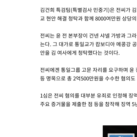
김건희 특검팀(특별검사 민중기)은 전씨가 김 
교 현안 해결 청탁과 함께 8000여만원 상당
전씨는 윤 전 본부장이 건넨 샤넬 가방과 그
는다. 그 대가로 통일교가 캄보디아 메콩강 공
안을 김 여사에게 청탁했다는 것이다.
전씨에겐 통일그룹 고문 자리를 요구하며 윤 전
등 명목으로 총 2억500만원을 수수한 혐의도
1심은 전씨 혐의를 대부분 유죄로 인정해 징역
주요 증거물을 제출한 점 등을 참작해 징역 5