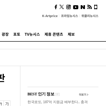
사이 해답 찾았죠"…알을
깨고 나온 '초자아'
K-Artprice
프라임뉴시스
위클리뉴시스
광장
포토
TV뉴시스
제휴 콘텐츠
제보
판