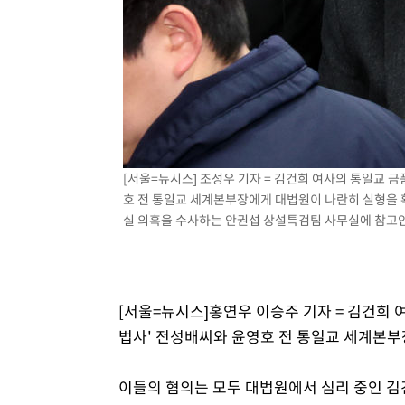
4시간 전 >
여수 오동도 해상서 모터보트 전복…1명 사망·1명 실종
5시간 전 >
극한폭염 한풀 꺾이지만…'낮 최고 35도' 무더위, 열대야 계
날씨]
6시간 전 >
축구협회 "압수수색·성접대 논란 사과…쇄신의 기회로 삼겠
6시간 전 >
[속보]'압수수색·성접대 논란' 축구협회 "실망과 걱정 안겨드
9시간 전 >
'최고 37도' 폭염 지속…강원동해안 최대 150㎜ 비
11시간 전 >
[속보]뉴욕증시 상승 마감…S&P 0.6% 나스닥 1.3%↑
[서울=뉴시스] 조성우 기자 = 김건희 여사의 통일교 
호 전 통일교 세계본부장에게 대법원이 나란히 실형을 확
실 의혹을 수사하는 안권섭 상설특검팀 사무실에 참고인 신
[서울=뉴시스]홍연우 이승주 기자 = 김건희 
법사' 전성배씨와 윤영호 전 통일교 세계본부
이들의 혐의는 모두 대법원에서 심리 중인 김