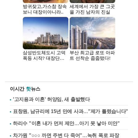
이시간
핫
뉴스
'고지용과 이혼' 허양임, 새 출발했다
표창원, 남규리에 15년 만에 사과…"제가 틀렸습니다"
하리수 "이혼 내가 먼저 제안…아기 못 낳아 미안"
차가원 "○○○ 까면 주변 다 죽어"…녹취 폭로 파장