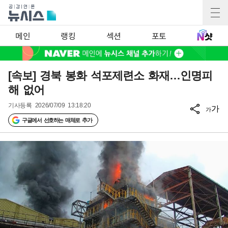
메인
랭킹
섹션
포토
[속보] 경북 봉화 석포제련소 화재…인명피
해 없어
기사등록
2026/07/09 13:18:20
가
가
구글에서 선호하는 매체로 추가