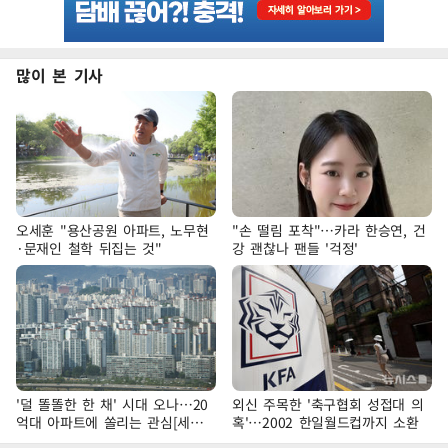
많이 본 기사
오세훈 "용산공원 아파트, 노무현
"손 떨림 포착"…카라 한승연, 건
·문재인 철학 뒤집는 것"
강 괜찮나 팬들 '걱정'
'덜 똘똘한 한 채' 시대 오나…20
외신 주목한 '축구협회 성접대 의
억대 아파트에 쏠리는 관심[세제
혹'…2002 한일월드컵까지 소환
개편, 그 이후②]