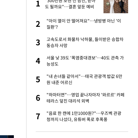
"300만원 보낸 전 남친, 받아
1
1
세
도 될까요"…결혼 앞둔 예비
신부의 뜻밖 고충
입힌다…AI 로봇 연
"아이 열이 안 떨어져요"…냉방병 아닌 '이
2
2
질환'?
대 올라…많이 걱정
고속도로서 화물차 낙하물, 들이받은 승합차
3
3
동승자 사망
"짝짝이 눈 탈출"
서울 낮 39도 '폭염중대경보'…40도 관측 가
4
4
능성도
 재산 잃고 필리핀
"내 손녀들 같아서"…태국 관광객 밥값 6만
5
5
원 내준 어르신
 소환…韓 환율 안
"하마터면"…영업 끝나자마자 '와르르' 카페
6
6
테라스 덮친 대리석 외벽
사 안한 '무개념'
"음료 한 캔에 1만1000원?"…우즈벡 관광
7
7
청까지 나섰다, 유튜버 폭로 후폭풍