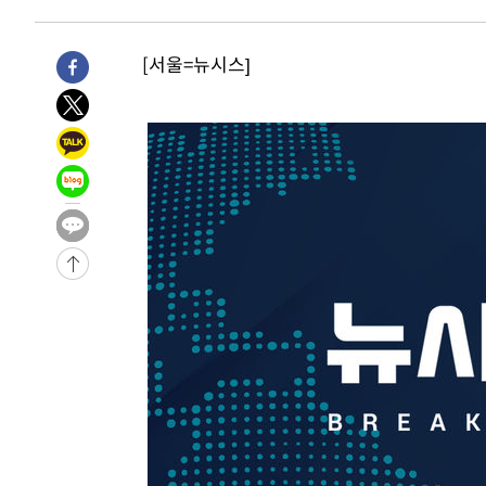
색
-31351초 전 >
[속보]산업장관 "美무역법 제301조 과잉생산 결과 발표 8
상
-31144초 전 >
[속보]코스피 매도사이드카 발동…4%대 급락
[서울=뉴시스]
-30416초 전 >
[속보]전남광주 초대 시민추천 부시장에 백승주·윤난실
-27977초 전 >
서울 열대야 15일째 지속…비공식 '초열대야' 30도 넘어
-26544초 전 >
[속보]코스닥, 2.15포인트(0.27%) 내린 797.44 출발
-26527초 전 >
[속보]코스피, 119.51포인트(1.81%) 내린 6478.75 개
-22974초 전 >
6월 경상수지 497.3억 달러…두 달 연속 사상 최대
-22925초 전 >
서울 낮 39도 '폭염중대경보'…40도 관측 가능성도
-20287초 전 >
미 워싱턴주 스포캔 시의 통제불능 3개 산불, 방화선 일부
-12460초 전 >
[속보] 호르무즈 해협 이란-오만 협상 기대속 뉴욕증시 혼
우 0.49%↑
-10815초 전 >
[속보] 이란 대통령 "지금 최고지도자와 소통하기가 매우
취임 3년 인터뷰
1시간 전 >
[속보] "이란-오만, 호르무즈 해협 통행 항로 합의" 이란 외