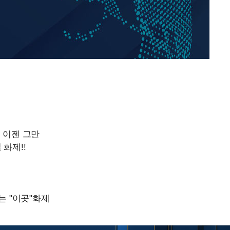
정웅인 첫째 딸, 연기자 지
1
망…또 배우 꿈꾸는 스타 2
정부, 전 산업에 'AI 옷' 
2
1000대 보급 추진
'첫 주연' 정준원 "심판
3
돼"
최준희, 또 성형수술 예고 
4
황기순 "원정 도박으로 전
5
도피"
美, 엔화 방어하며 원화도
6
정 '우군' 되나
브라이언, 눈 마주치고도 인
7
후배 폭로