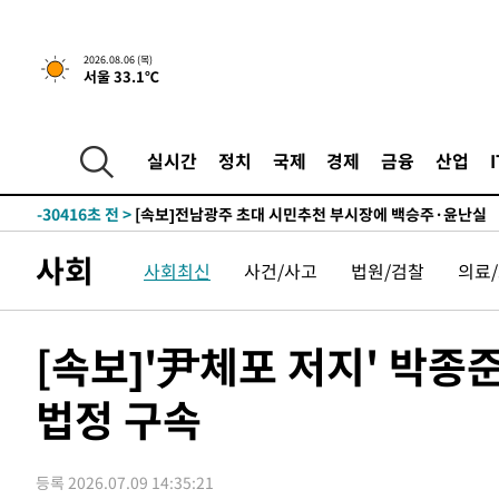
1시간 전 >
[속보] "이란-오만, 호르무즈 해협 통행 항로 합의" 이란 외
2026.08.06 (목)
서울 33.1℃
-31964초 전 >
[속보]경찰, '홍명보 선임 논란' 대한축구협회·축구회관 
색
-31351초 전 >
[속보]산업장관 "美무역법 제301조 과잉생산 결과 발표 8
상
-31144초 전 >
[속보]코스피 매도사이드카 발동…4%대 급락
실시간
정치
국제
경제
금융
산업
-30416초 전 >
[속보]전남광주 초대 시민추천 부시장에 백승주·윤난실
-27977초 전 >
서울 열대야 15일째 지속…비공식 '초열대야' 30도 넘어
-26544초 전 >
[속보]코스닥, 2.15포인트(0.27%) 내린 797.44 출발
사회
사회최신
사건/사고
법원/검찰
의료
-26527초 전 >
[속보]코스피, 119.51포인트(1.81%) 내린 6478.75 개
-22974초 전 >
6월 경상수지 497.3억 달러…두 달 연속 사상 최대
-22925초 전 >
서울 낮 39도 '폭염중대경보'…40도 관측 가능성도
[속보]'尹체포 저지' 박종준
-20287초 전 >
미 워싱턴주 스포캔 시의 통제불능 3개 산불, 방화선 일부
법정 구속
-12460초 전 >
[속보] 호르무즈 해협 이란-오만 협상 기대속 뉴욕증시 혼
우 0.49%↑
-10815초 전 >
[속보] 이란 대통령 "지금 최고지도자와 소통하기가 매우
취임 3년 인터뷰
1시간 전 >
[속보] "이란-오만, 호르무즈 해협 통행 항로 합의" 이란 외
등록 2026.07.09 14:35:21
-31964초 전 >
[속보]경찰, '홍명보 선임 논란' 대한축구협회·축구회관 