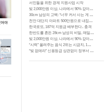
있어야
장동혁 "李 대통령 역대급 망언…정신세계 궁금
이재명 대통령, 
하다"
선 다해 강구해야