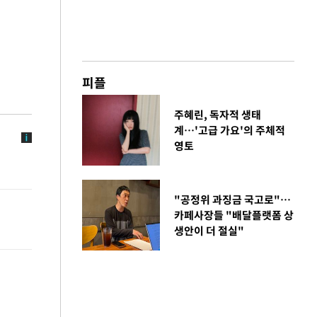
피플
주혜린, 독자적 생태
계…'고급 가요'의 주체적
영토
"공정위 과징금 국고로"…
카페사장들 "배달플랫폼 상
생안이 더 절실"