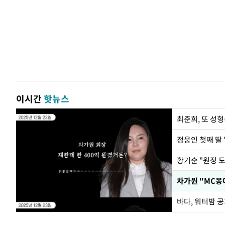
이시간
핫뉴스
최준희, 또 성형
정웅인 첫째 딸 
황기순 "원정 
바다, 워터밤 공