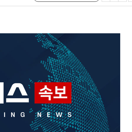
월 중 예
장
 구축
조 마감 다
 어려워"
무부 대변인