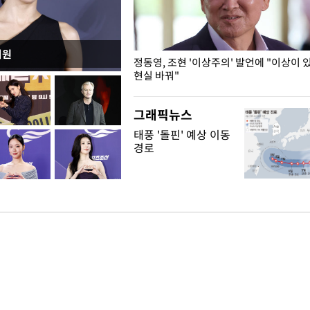
지원
민석, 전당대회 앞두고 두 번째
정동영, 조현 '이상주의' 발언에 "이상이 
현실 바꿔"
그래픽뉴스
태풍 '돌핀' 예상 이동
경로