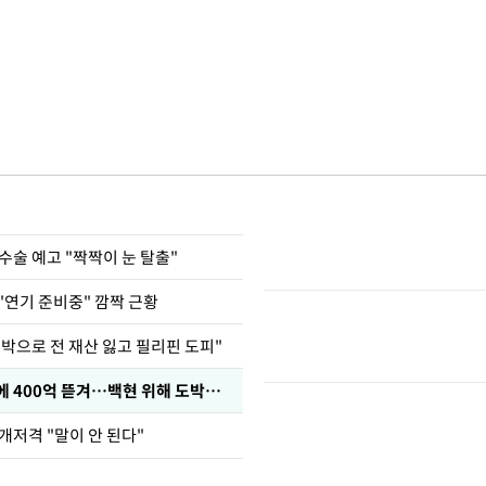
수술 예고 "짝짝이 눈 탈출"
"연기 준비중" 깜짝 근황
도박으로 전 재산 잃고 필리핀 도피"
차가원 "MC몽에 400억 뜯겨…백현 위해 도박빚 갚아줘"
개저격 "말이 안 된다"