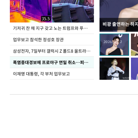
비광 출연하는 하
송영길·정청래·김
기저귀 찬 채 지구 갖고 노는 트럼프와 푸틴 형상 미로
TV 토론
업무보고 참석한 정성호 장관
삼성전자, 7일부터 갤럭시 Z 폴드8 울트라·폴드8·플립8 출시
폭염중대경보에 프로야구 연일 취소…피칭 연습장 '52도'
이재명 대통령, 각 부처 업무보고