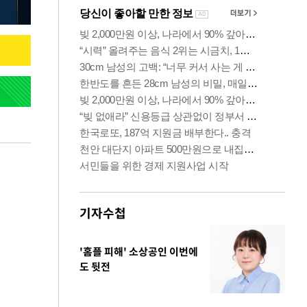
기자수첩
'홈플 피해' 소상공인 이번에
도 뒷전