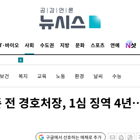
무부 대변인
등 압수수
월 중 예
IT·바이오
사회
수도권
지방
문화
스포츠
연예
/보건
복지
교육
노동
환경
날씨
수능
장
 전 경호처장, 1심 징역 4년
 구축
조 마감 다
 어려워"
무부 대변인
구글에서 선호하는 매체로 추가
등 압수수