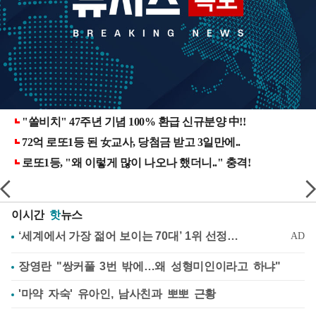
이시간
핫
뉴스
장영란 "쌍커풀 3번 밖에…왜 성형미인이라고 하냐"
'마약 자숙' 유아인, 남사친과 뽀뽀 근황