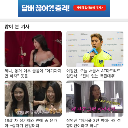
많이 본 기사
제니, 동거 여부 물음에 "여기까지
이강인, 오늘 서울서 AT마드리드
만 하자" 웃음
입단식…'전례 없는 특급대우'
18살 차 장기하와 연애 중 윤가
장영란 "쌍커풀 3번 밖에…왜 성
이…갑자기 단발머리
형미인이라고 하냐"