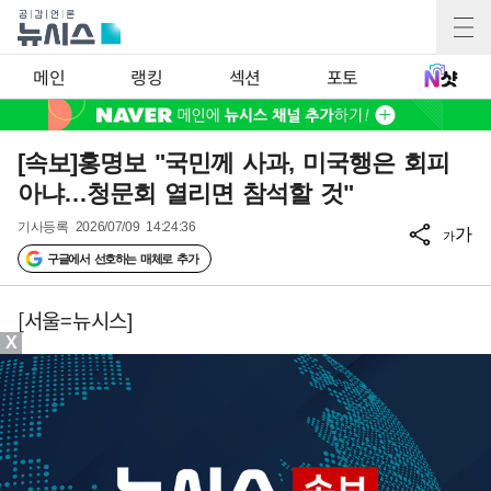
메인
랭킹
섹션
포토
[속보]홍명보 "국민께 사과, 미국행은 회피
아냐…청문회 열리면 참석할 것"
기사등록
2026/07/09 14:24:36
가
가
구글에서 선호하는 매체로 추가
[서울=뉴시스]
X