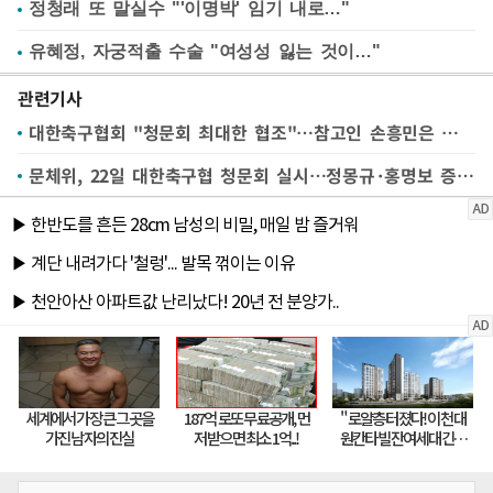
정청래 또 말실수 "'이명박' 임기 내로…"
유혜정, 자궁적출 수술 "여성성 잃는 것이…"
관련기사
대한축구협회 "청문회 최대한 협조"…참고인 손흥민은 불투명
문체위, 22일 대한축구협 청문회 실시…정몽규·홍명보 증인 채택