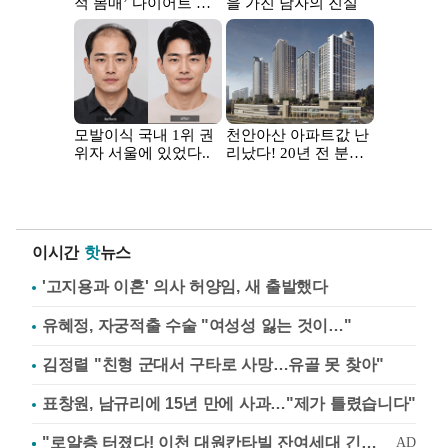
이시간
핫
뉴스
'고지용과 이혼' 의사 허양임, 새 출발했다
유혜정, 자궁적출 수술 "여성성 잃는 것이…"
김정렬 "친형 군대서 구타로 사망…유골 못 찾아"
표창원, 남규리에 15년 만에 사과…"제가 틀렸습니다"