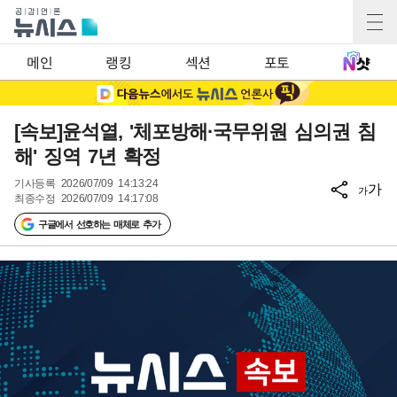
메인
랭킹
섹션
포토
[속보]윤석열, '체포방해·국무위원 심의권 침
해' 징역 7년 확정
기사등록
2026/07/09 14:13:24
가
가
최종수정
2026/07/09 14:17:08
구글에서 선호하는 매체로 추가