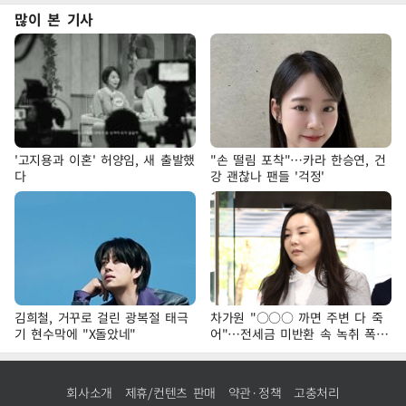
많이 본 기사
'고지용과 이혼' 허양임, 새 출발했
"손 떨림 포착"…카라 한승연, 건
다
강 괜찮나 팬들 '걱정'
김희철, 거꾸로 걸린 광복절 태극
차가원 "○○○ 까면 주변 다 죽
기 현수막에 "X돌았네"
어"…전세금 미반환 속 녹취 폭로
파장
회사소개
제휴/컨텐츠 판매
약관·정책
고충처리